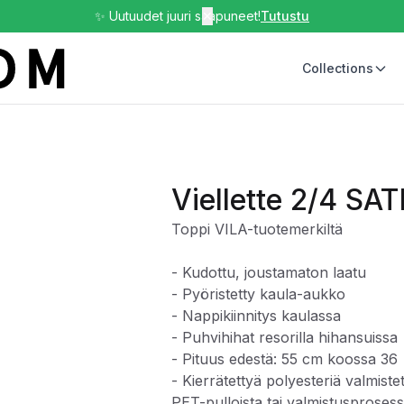
✨ Uutuudet juuri saapuneet!
✕
Tutustu
Collections
Viellette 2/4 SA
Toppi VILA-tuotemerkiltä
- Kudottu, joustamaton laatu
- Pyöristetty kaula-aukko
- Nappikiinnitys kaulassa
- Puhvihihat resorilla hihansuissa
- Pituus edestä: 55 cm koossa 36
- Kierrätettyä polyesteriä valmiste
PET-pulloista tai valmistusproses