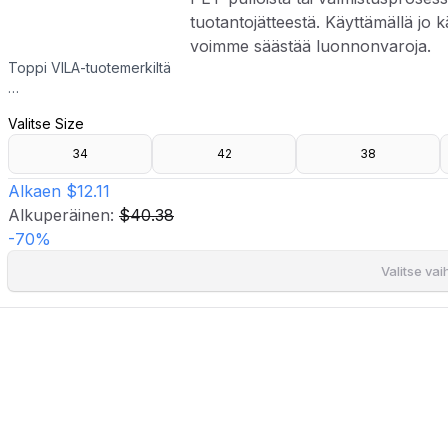
tuotantojätteestä. Käyttämällä jo k
voimme säästää luonnonvaroja.
Toppi VILA-tuotemerkiltä
- Kudottu, joustamaton laatu
Valitse Size
- Pyöristetty kaula-aukko
- Nappikiinnitys kaulassa
34
42
38
- Puhvihihat resorilla hihansuissa
- Pituus edestä: 55 cm koossa 36
Alkaen
$12.11
- Kierrätettyä polyesteriä valmistetaan pääasiassa kierrätetyistä PE
Alkuperäinen:
$40.38
Käyttämällä jo käytössä olevia materiaaleja voimme säästää luonno
-
70
%
Valitse va