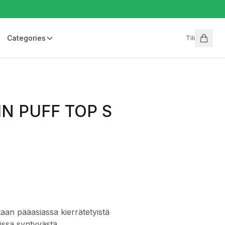
Categories
Tili
TIN PUFF TOP S
taan pääasiassa kierrätetyistä
sissa syntyvästä