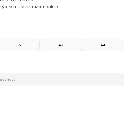
äytössä olevia materiaaleja
36
40
44
T-pulloista tai valmistusprosessissa syntyvästä tuotantojätteestä.
nvaroja.
ihtoehdot