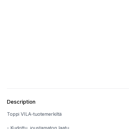
Description
Toppi VILA-tuotemerkiltä
- Kudottu, joustamaton laatu