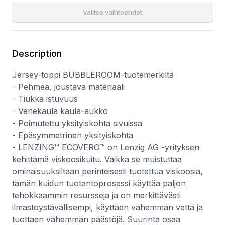
perinteisesti tuotettua viskoosia, tämän kuidun
Valitse vaihtoehdot
tuotantoprosessi käyttää paljon tehokkaammin resursseja ja
on merkittävästi ilmastoystävällisempi, käyttäen vähemmän
vettä ja tuottaen vähemmän päästöjä. Suurinta osaa
kemikaaleista, joita käytetään puumassankäsittelyvaiheessa,
Description
kierrätetään suljetussa piirissä. Koko prosessilla, alusta
lopulliseen kuituun, on EU:n virallinen ympäristösertifikaatti eli
Jersey-toppi BUBBLEROOM-tuotemerkiltä
EU- Ecolabel.
- Pehmeä, joustava materiaali
- Tiukka istuvuus
- Venekaula kaula-aukko
- Poimutettu yksityiskohta sivuissa
- Epäsymmetrinen yksityiskohta
- LENZING™ ECOVERO™ on Lenzig AG -yrityksen
kehittämä viskoosikuitu. Vaikka se muistuttaa
ominaisuuksiltaan perinteisesti tuotettua viskoosia,
tämän kuidun tuotantoprosessi käyttää paljon
tehokkaammin resursseja ja on merkittävästi
ilmastoystävällisempi, käyttäen vähemmän vettä ja
tuottaen vähemmän päästöjä. Suurinta osaa