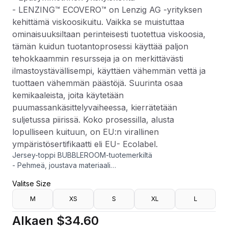
- LENZING™ ECOVERO™ on Lenzig AG -yrityksen
kehittämä viskoosikuitu. Vaikka se muistuttaa
ominaisuuksiltaan perinteisesti tuotettua viskoosia,
tämän kuidun tuotantoprosessi käyttää paljon
tehokkaammin resursseja ja on merkittävästi
ilmastoystävällisempi, käyttäen vähemmän vettä ja
tuottaen vähemmän päästöjä. Suurinta osaa
kemikaaleista, joita käytetään
puumassankäsittelyvaiheessa, kierrätetään
suljetussa piirissä. Koko prosessilla, alusta
lopulliseen kuituun, on EU:n virallinen
ympäristösertifikaatti eli EU- Ecolabel.
Jersey-toppi BUBBLEROOM-tuotemerkiltä
- Pehmeä, joustava materiaali
- Tiukka istuvuus
Valitse Size
- Venekaula kaula-aukko
- Poimutettu yksityiskohta sivuissa
M
XS
S
XL
L
- Epäsymmetrinen yksityiskohta
- LENZING™ ECOVERO™ on Lenzig AG -yrityksen kehittämä
Alkaen
$34.60
viskoosikuitu. Vaikka se muistuttaa ominaisuuksiltaan