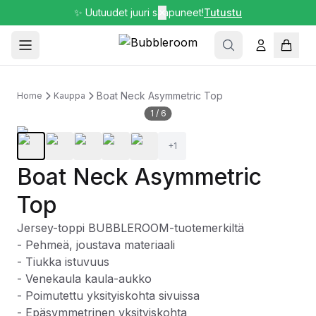
✨ Uutuudet juuri saapuneet!
✕
Tutustu
Boat Neck Asymmetric Top
Home
Kauppa
1
/
6
+
1
Boat Neck Asymmetric
Top
Jersey-toppi BUBBLEROOM-tuotemerkiltä
- Pehmeä, joustava materiaali
- Tiukka istuvuus
- Venekaula kaula-aukko
- Poimutettu yksityiskohta sivuissa
- Epäsymmetrinen yksityiskohta