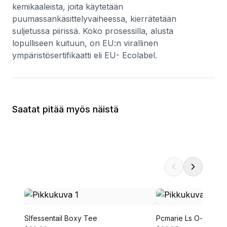
kemikaaleista, joita käytetään
puumassankäsittelyvaiheessa, kierrätetään
suljetussa piirissä. Koko prosessilla, alusta
lopulliseen kuituun, on EU:n virallinen
ympäristösertifikaatti eli EU- Ecolabel.
Saatat pitää myös näistä
Slfessentail Boxy Tee
Pcmarie Ls O-neck P