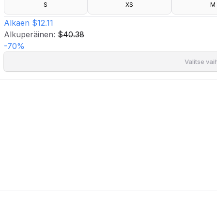
- Pituus olalta: 53 cm koossa S
S
XS
M
Alkaen
$12.11
Alkuperäinen:
$40.38
-
70
%
Valitse va