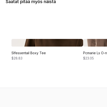
Saatat pitää myös näistä
Slfessentail Boxy Tee
Pcmarie Ls O-
$28.83
$23.05