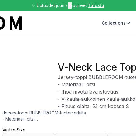
✨ Uutuudet juuri saapuneet!
✕
Tutustu
Collections
V-Neck Lace To
Jersey-toppi BUBBLEROOM-tuote
- Materiaali. pitsi
- Ihoa myötäilevä istuvuus
- V-kaula-aukkoinen kaula-aukko
- Pituus olalta: 53 cm koossa S
Jersey-toppi BUBBLEROOM-tuotemerkiltä
- Materiaali. pitsi
- Ihoa myötäilevä istuvuus
Valitse Size
- V-kaula-aukkoinen kaula-aukko