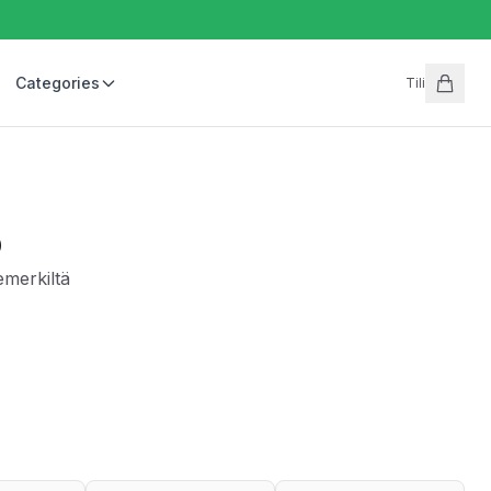
Categories
Tili
p
merkiltä