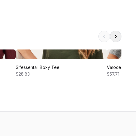
Slfessentail Boxy Tee
Vmocean 2/4
$28.83
$57.71