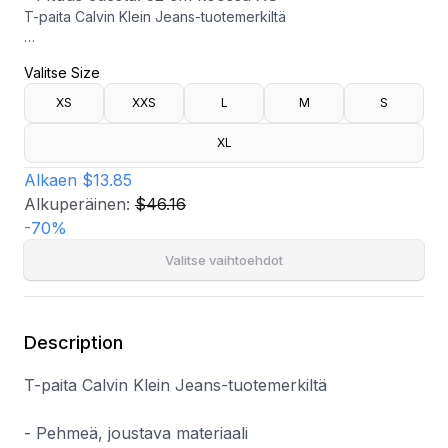
T-paita Calvin Klein Jeans-tuotemerkiltä
- Pehmeä, joustava materiaali
Valitse Size
- Pyöristetty kaula-aukko
- Brändilogo edessä
XS
XXS
L
M
S
- Pituus edestä: 52 cm koossa XS
XL
Alkaen
$13.85
Alkuperäinen:
$46.16
-
70
%
Valitse vaihtoehdot
Description
T-paita Calvin Klein Jeans-tuotemerkiltä
- Pehmeä, joustava materiaali