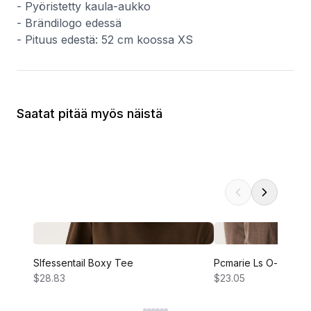
- Pyöristetty kaula-aukko
- Brändilogo edessä
- Pituus edestä: 52 cm koossa XS
Saatat pitää myös näistä
Slfessentail Boxy Tee
Pcmarie Ls O-neck P
$28.83
$23.05