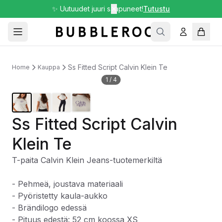
✨ Uutuudet juuri saapuneet!
✕
Tutustu
Ss Fitted Script Calvin Klein Te
Home
Kauppa
1
/
4
Ss Fitted Script Calvin
Klein Te
T-paita Calvin Klein Jeans-tuotemerkiltä
- Pehmeä, joustava materiaali
- Pyöristetty kaula-aukko
- Brändilogo edessä
- Pituus edestä: 52 cm koossa XS