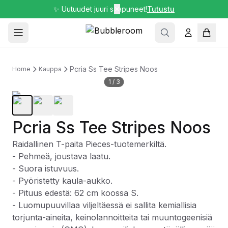
✨ Uutuudet juuri saapuneet!
✕
Tutustu
Pcria Ss Tee Stripes Noos
Home
Kauppa
1
/
3
Pcria Ss Tee Stripes Noos
Raidallinen T-paita Pieces-tuotemerkiltä.
- Pehmeä, joustava laatu.
- Suora istuvuus.
- Pyöristetty kaula-aukko.
- Pituus edestä: 62 cm koossa S.
- Luomupuuvillaa viljeltäessä ei sallita kemiallisia
torjunta-aineita, keinolannoitteita tai muuntogeenisiä