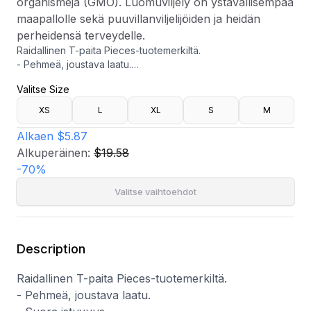
organismeja (GMO). Luomuviljely on ystävällisempää
maapallolle sekä puuvillanviljelijöiden ja heidän
perheidensä terveydelle.
Raidallinen T-paita Pieces-tuotemerkiltä.
- Pehmeä, joustava laatu.
- Suora istuvuus.
Valitse Size
- Pyöristetty kaula-aukko.
- Pituus edestä: 62 cm koossa S.
XS
L
XL
S
M
- Luomupuuvillaa viljeltäessä ei sallita kemiallisia torjunta-
aineita, keinolannoitteita tai muuntogeenisiä organismeja
Alkaen
$5.87
(GMO). Luomuviljely on ystävällisempää maapallolle sekä
Alkuperäinen:
$19.58
puuvillanviljelijöiden ja heidän perheidensä terveydelle.
-
70
%
Valitse vaihtoehdot
Description
Raidallinen T-paita Pieces-tuotemerkiltä.
- Pehmeä, joustava laatu.