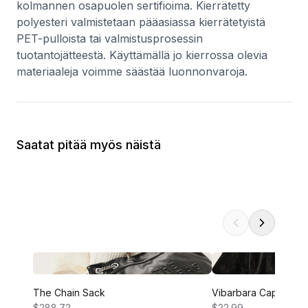
kolmannen osapuolen sertifioima. Kierrätetty
polyesteri valmistetaan pääasiassa kierrätetyistä
PET-pulloista tai valmistusprosessin
tuotantojätteestä. Käyttämällä jo kierrossa olevia
materiaaleja voimme säästää luonnonvaroja.
Saatat pitää myös näistä
The Chain Sack
Vibarbara Cape
$288.72
$22.99