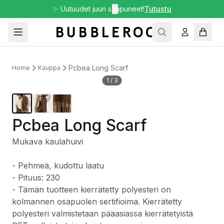
✨ Uutuudet juuri saapuneet!
✕
Tutustu
Pcbea Long Scarf
Home
Kauppa
1
/
3
Pcbea Long Scarf
Mukava kaulahuivi
- Pehmeä, kudottu laatu
- Pituus: 230
- Tämän tuotteen kierrätetty polyesteri on
kolmannen osapuolen sertifioima. Kierrätetty
polyesteri valmistetaan pääasiassa kierrätetyistä