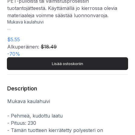
PET-pulloista tai valmistusprosessin
tuotantojätteestä. Käyttämällä jo kierrossa olevia
materiaaleja voimme säästää luonnonvaroja.
Mukava kaulahuivi
- Pehmeä, kudottu laatu
$5.55
- Pituus: 230
- Tämän tuotteen kierrätetty polyesteri on kolmannen
Alkuperäinen:
$18.49
osapuolen sertifioima. Kierrätetty polyesteri valmistetaan
-
70
%
pääasiassa kierrätetyistä PET-pulloista tai valmistusprosessin
Lisää ostoskoriin
tuotantojätteestä. Käyttämällä jo kierrossa olevia materiaaleja
voimme säästää luonnonvaroja.
Description
Mukava kaulahuivi
- Pehmeä, kudottu laatu
- Pituus: 230
- Tämän tuotteen kierrätetty polyesteri on