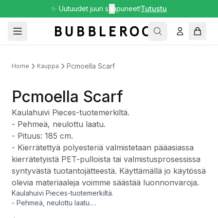
✨ Uutuudet juuri saapuneet!
✕
Tutustu
Pcmoella Scarf
Home
Kauppa
Pcmoella Scarf
Kaulahuivi Pieces-tuotemerkiltä.
- Pehmeä, neulottu laatu.
- Pituus: 185 cm.
- Kierrätettyä polyesteriä valmistetaan pääasiassa
kierrätetyistä PET-pulloista tai valmistusprosessissa
syntyvästä tuotantojätteestä. Käyttämällä jo käytössä
olevia materiaaleja voimme säästää luonnonvaroja.
Kaulahuivi Pieces-tuotemerkiltä.
- Pehmeä, neulottu laatu.
- Pituus: 185 cm.