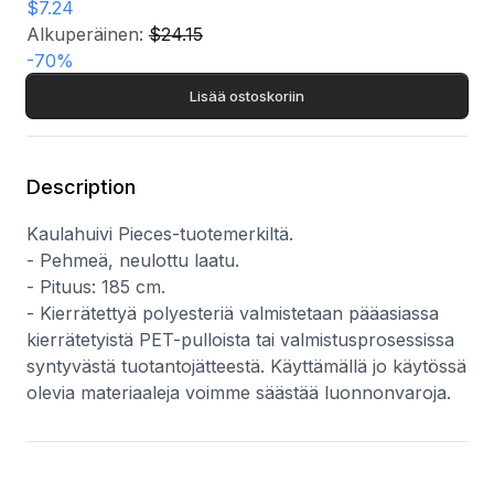
$7.24
- Kierrätettyä polyesteriä valmistetaan pääasiassa
kierrätetyistä PET-pulloista tai valmistusprosessissa
Alkuperäinen:
$24.15
syntyvästä tuotantojätteestä. Käyttämällä jo käytössä olevia
-
70
%
materiaaleja voimme säästää luonnonvaroja.
Lisää ostoskoriin
Description
Kaulahuivi Pieces-tuotemerkiltä.
- Pehmeä, neulottu laatu.
- Pituus: 185 cm.
- Kierrätettyä polyesteriä valmistetaan pääasiassa
kierrätetyistä PET-pulloista tai valmistusprosessissa
syntyvästä tuotantojätteestä. Käyttämällä jo käytössä
olevia materiaaleja voimme säästää luonnonvaroja.