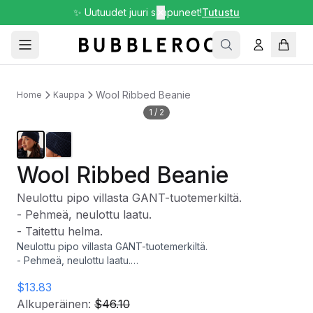
✨ Uutuudet juuri saapuneet!
✕
Tutustu
Wool Ribbed Beanie
Home
Kauppa
1
/
2
Wool Ribbed Beanie
Neulottu pipo villasta GANT-tuotemerkiltä.
- Pehmeä, neulottu laatu.
- Taitettu helma.
Neulottu pipo villasta GANT-tuotemerkiltä.
- Pehmeä, neulottu laatu.
- Taitettu helma.
$13.83
Alkuperäinen:
$46.10