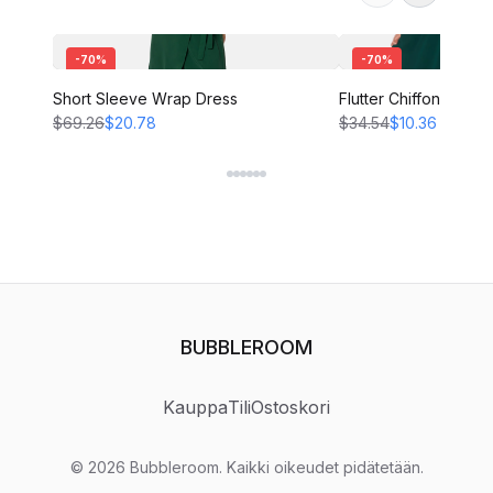
-
70
%
-
70
%
Short Sleeve Wrap Dress
Flutter Chiffon Dress
$69.26
$20.78
$34.54
$10.36
BUBBLEROOM
Kauppa
Tili
Ostoskori
©
2026
Bubbleroom
.
Kaikki oikeudet pidätetään.