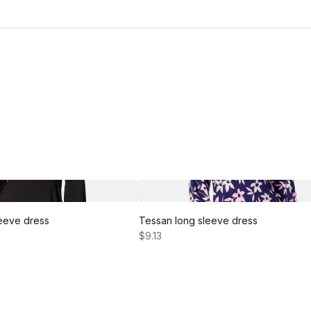
eeve dress
Tessan long sleeve dress
$9.13