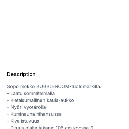
Description
Söpö mekko BUBBLEROOM-tuotemerkiltä.
- Laatu sommitelmalla
- Kietaisumallinen kaula-aukko
- Nyöri vyötäröllä
- Kuminauha hihansuissa
- Kiva istuvuus
- Pituus olalta takana: 106 cm koossa S