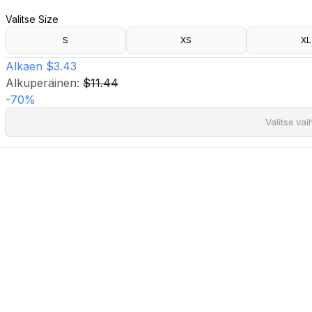
- Kietaisumallinen kaula-aukko
Valitse Size
- Nyöri vyötäröllä
- Kuminauha hihansuissa
S
XS
XL
- Kiva istuvuus
- Pituus olalta takana: 106 cm koossa S
Alkaen
$3.43
Alkuperäinen:
$11.44
-
70
%
Valitse va