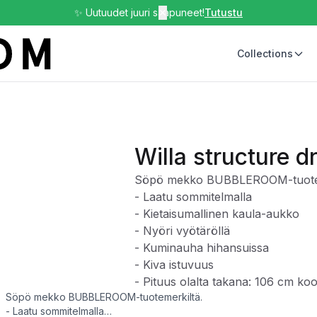
✨ Uutuudet juuri saapuneet!
✕
Tutustu
Collections
Willa structure d
Söpö mekko BUBBLEROOM-tuotem
- Laatu sommitelmalla
- Kietaisumallinen kaula-aukko
- Nyöri vyötäröllä
- Kuminauha hihansuissa
- Kiva istuvuus
- Pituus olalta takana: 106 cm ko
Söpö mekko BUBBLEROOM-tuotemerkiltä.
- Laatu sommitelmalla