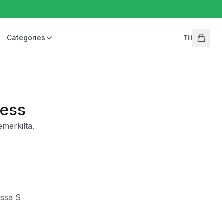
Categories
Tili
ress
erkiltä.
ossa S