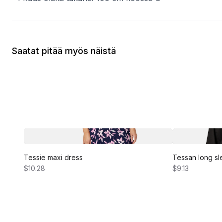
Saatat pitää myös näistä
Tessie maxi dress
Tessan long sl
$10.28
$9.13