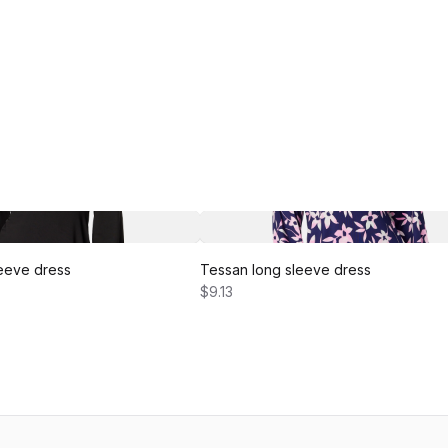
eeve dress
Tessan long sleeve dress
$9.13