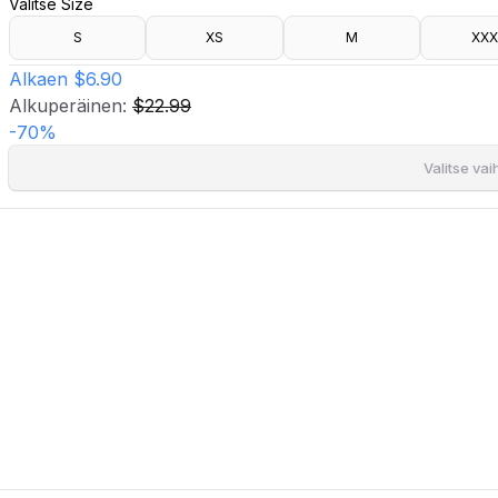
Valitse Size
- Irrotettava toppaus
- Se voidaan käyttää yhdessä sarjana Wild 3PP String
S
XS
M
XXX
Mallin pituus on 170 cm ja hänellä on päällä koko S.
Alkaen
$6.90
Alkuperäinen:
$22.99
-
70
%
Valitse va