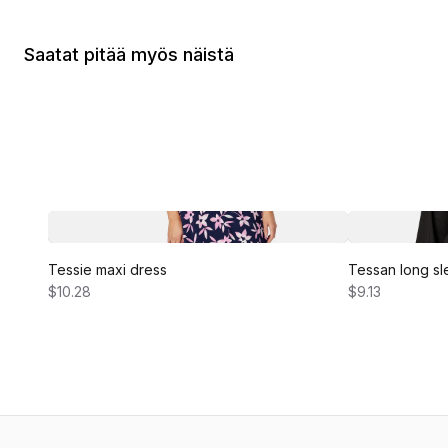
Saatat pitää myös näistä
Tessie maxi dress
Tessan long sl
$10.28
$9.13