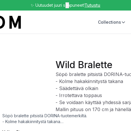
✨ Uutuudet juuri saapuneet!
✕
Tutustu
Collections
Wild Bralette
Söpö bralette pitsistä DORINA-tuo
- Kolme hakakiinnitystä takana
- Säädettävä olkain
- Irrotettava toppaus
- Se voidaan käyttää yhdessä sarj
Mallin pituus on 170 cm ja hänell
Söpö bralette pitsistä DORINA-tuotemerkiltä.
- Kolme hakakiinnitystä takana
- Säädettävä olkain