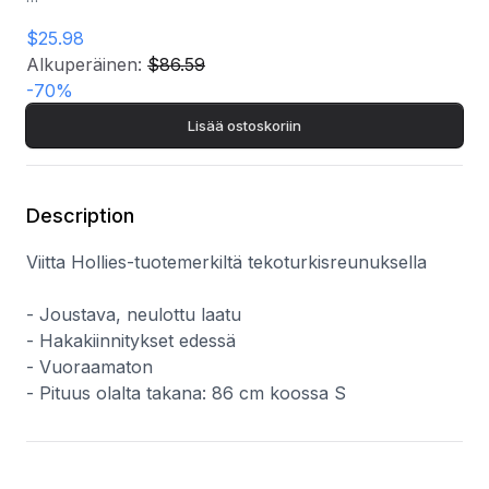
- Joustava, neulottu laatu
$25.98
- Hakakiinnitykset edessä
- Vuoraamaton
Alkuperäinen:
$86.59
- Pituus olalta takana: 86 cm koossa S
-
70
%
Lisää ostoskoriin
Description
Viitta Hollies-tuotemerkiltä tekoturkisreunuksella
- Joustava, neulottu laatu
- Hakakiinnitykset edessä
- Vuoraamaton
- Pituus olalta takana: 86 cm koossa S