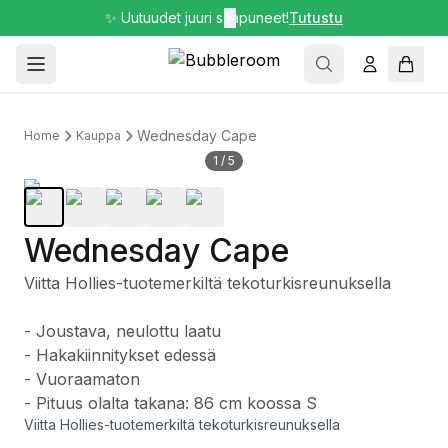
✨ Uutuudet juuri saapuneet!
✕
Tutustu
Wednesday Cape
Home
Kauppa
1
/
5
Wednesday Cape
Viitta Hollies-tuotemerkiltä tekoturkisreunuksella
- Joustava, neulottu laatu
- Hakakiinnitykset edessä
- Vuoraamaton
- Pituus olalta takana: 86 cm koossa S
Viitta Hollies-tuotemerkiltä tekoturkisreunuksella