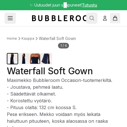
✨ Uutuudet juuri saapuneet!
✕
Tutustu
Waterfall Soft Gown
Home
Kauppa
1
/
4
Waterfall Soft Gown
Maximekko Bubbleroom Occasion-tuotemerkiltä.
- Joustava, pehmeä laatu.
- Säädettävät olkaimet.
- Korostettu vyötärö.
- Pituus olalta: 132 cm koossa S.
Pese erikseen. Mekko voidaan myös leikata
haluttuun pituuteen, koska alaosassa on raaka