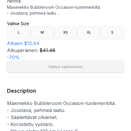
helma.
Maximekko Bubbleroom Occasion-tuotemerkiltä.
- Joustava, pehmeä laatu.
- Säädettävät olkaimet.
Valitse Size
- Korostettu vyötärö.
- Pituus olalta: 132 cm koossa S.
L
M
XS
XL
S
Pese erikseen. Mekko voidaan myös leikata haluttuun
pituuteen, koska alaosassa on raaka helma.
Alkaen
$12.44
Alkuperäinen:
$41.48
-
70
%
Valitse vaihtoehdot
Description
Maximekko Bubbleroom Occasion-tuotemerkiltä.
- Joustava, pehmeä laatu.
- Säädettävät olkaimet.
- Korostettu vyötärö.