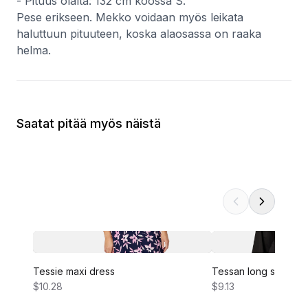
- Pituus olalta: 132 cm koossa S.
Pese erikseen. Mekko voidaan myös leikata
haluttuun pituuteen, koska alaosassa on raaka
helma.
Saatat pitää myös näistä
Tessie maxi dress
Tessan long sleeve 
$10.28
$9.13