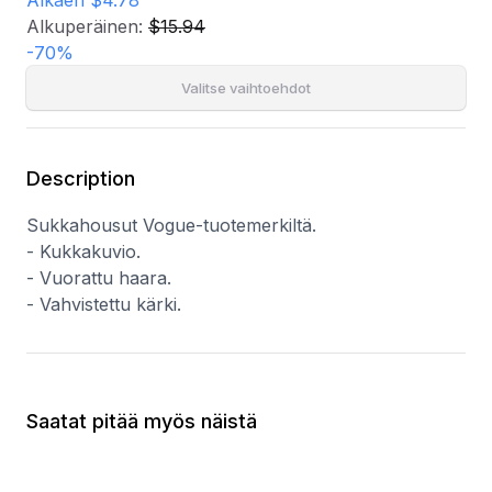
Alkaen
$4.78
Alkuperäinen:
$15.94
-
70
%
Valitse vaihtoehdot
Description
Sukkahousut Vogue-tuotemerkiltä.
- Kukkakuvio.
- Vuorattu haara.
- Vahvistettu kärki.
Saatat pitää myös näistä