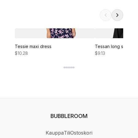
Tessie maxi dress
Tessan long sleeve 
$10.28
$9.13
BUBBLEROOM
Kauppa
Tili
Ostoskori