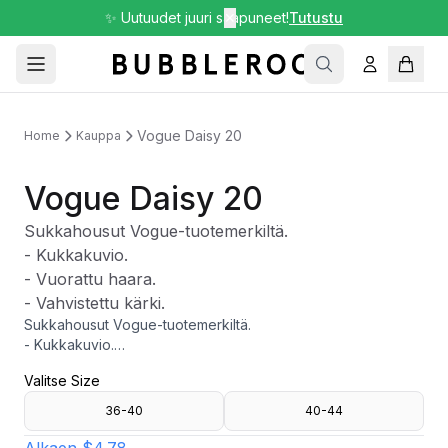
✨ Uutuudet juuri saapuneet!
✕
Tutustu
Vogue Daisy 20
Home
Kauppa
Vogue Daisy 20
Sukkahousut Vogue-tuotemerkiltä.
- Kukkakuvio.
- Vuorattu haara.
- Vahvistettu kärki.
Sukkahousut Vogue-tuotemerkiltä.
- Kukkakuvio.
- Vuorattu haara.
Valitse Size
- Vahvistettu kärki.
36-40
40-44