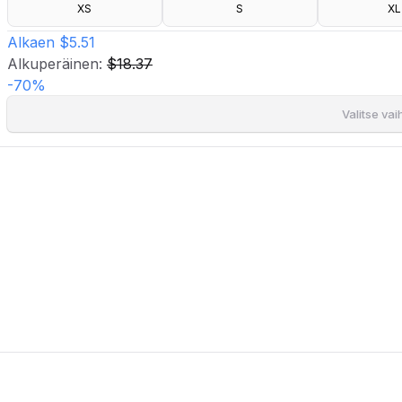
- Pituus edestä: 56,5 cm koossa S.
XS
S
XL
Alkaen
$5.51
Alkuperäinen:
$18.37
-
70
%
Valitse va