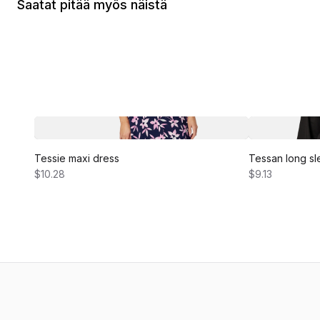
Saatat pitää myös näistä
Tessie maxi dress
Tessan long sl
$10.28
$9.13