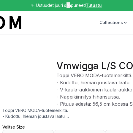
✨ Uutuudet juuri saapuneet!
✕
Tutustu
Collections
Vmwigga L/S C
Toppi VERO MODA-tuotemerkiltä.
- Kudottu, hieman joustava laatu.
- V-kaula-aukkoinen kaula-aukko 
- Nappikiinnitys hihansuissa.
- Pituus edestä: 56,5 cm koossa S
Toppi VERO MODA-tuotemerkiltä.
- Kudottu, hieman joustava laatu.
- V-kaula-aukkoinen kaula-aukko paidan kauluksella.
Valitse Size
- Nappikiinnitys hihansuissa.