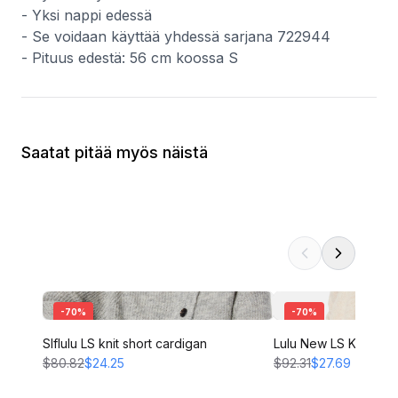
- Yksi nappi edessä
- Se voidaan käyttää yhdessä sarjana 722944
- Pituus edestä: 56 cm koossa S
Saatat pitää myös näistä
-
70
%
-
70
%
Slflulu LS knit short cardigan
Lulu New LS Knit Car
$80.82
$24.25
$92.31
$27.69