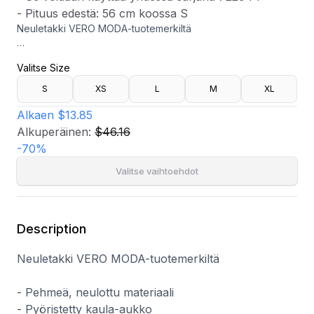
- Pituus edestä: 56 cm koossa S
Neuletakki VERO MODA-tuotemerkiltä
- Pehmeä, neulottu materiaali
Valitse Size
- Pyöristetty kaula-aukko
- Yksi nappi edessä
S
XS
L
M
XL
- Se voidaan käyttää yhdessä sarjana 722944
- Pituus edestä: 56 cm koossa S
Alkaen
$13.85
Alkuperäinen:
$46.16
-
70
%
Valitse vaihtoehdot
Description
Neuletakki VERO MODA-tuotemerkiltä
- Pehmeä, neulottu materiaali
- Pyöristetty kaula-aukko