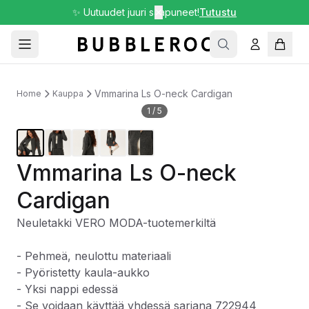
✨ Uutuudet juuri saapuneet!
✕
Tutustu
Vmmarina Ls O-neck Cardigan
Home
Kauppa
1
/
5
Vmmarina Ls O-neck
Cardigan
Neuletakki VERO MODA-tuotemerkiltä
- Pehmeä, neulottu materiaali
- Pyöristetty kaula-aukko
- Yksi nappi edessä
- Se voidaan käyttää yhdessä sarjana 722944