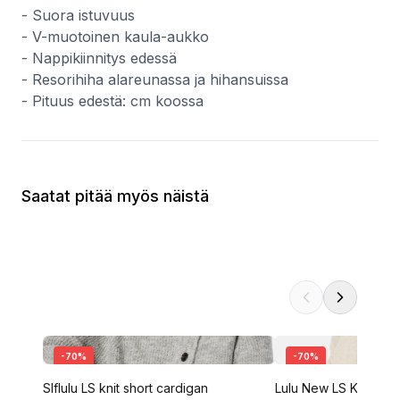
- Suora istuvuus
- V-muotoinen kaula-aukko
- Nappikiinnitys edessä
- Resorihiha alareunassa ja hihansuissa
- Pituus edestä: cm koossa
Saatat pitää myös näistä
-
70
%
-
70
%
Slflulu LS knit short cardigan
Lulu New LS Knit Car