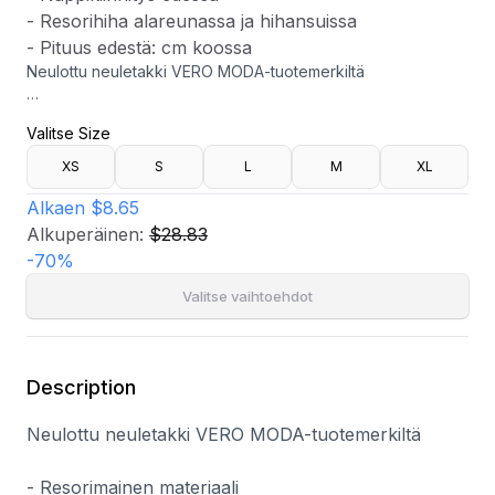
- Resorihiha alareunassa ja hihansuissa
- Pituus edestä: cm koossa
Neulottu neuletakki VERO MODA-tuotemerkiltä
- Resorimainen materiaali
Valitse Size
- Suora istuvuus
- V-muotoinen kaula-aukko
XS
S
L
M
XL
- Nappikiinnitys edessä
- Resorihiha alareunassa ja hihansuissa
Alkaen
$8.65
- Pituus edestä: cm koossa
Alkuperäinen:
$28.83
-
70
%
Valitse vaihtoehdot
Description
Neulottu neuletakki VERO MODA-tuotemerkiltä
- Resorimainen materiaali