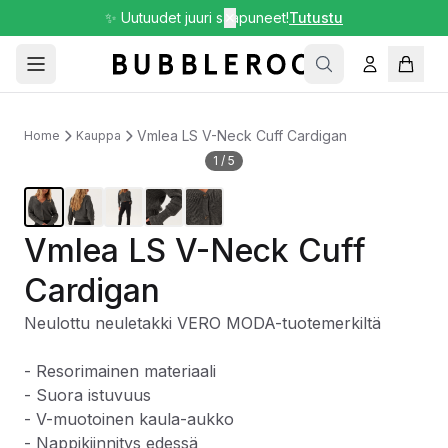
✨ Uutuudet juuri saapuneet!
✕
Tutustu
Vmlea LS V-Neck Cuff Cardigan
Home
Kauppa
1
/
5
Vmlea LS V-Neck Cuff
Cardigan
Neulottu neuletakki VERO MODA-tuotemerkiltä
- Resorimainen materiaali
- Suora istuvuus
- V-muotoinen kaula-aukko
- Nappikiinnitys edessä