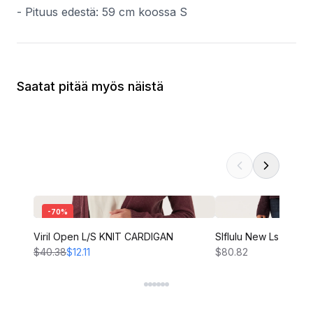
- Pituus edestä: 59 cm koossa S
Saatat pitää myös näistä
-
70
%
Viril Open L/S KNIT CARDIGAN
Slflulu New Ls Knit C
$40.38
$12.11
$80.82