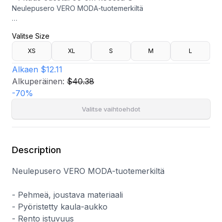
Neulepusero VERO MODA-tuotemerkiltä
- Pehmeä, joustava materiaali
Valitse Size
- Pyöristetty kaula-aukko
- Rento istuvuus
XS
XL
S
M
L
- Pituus edestä: 59 cm koossa S
Alkaen
$12.11
Alkuperäinen:
$40.38
-
70
%
Valitse vaihtoehdot
Description
Neulepusero VERO MODA-tuotemerkiltä
- Pehmeä, joustava materiaali
- Pyöristetty kaula-aukko
- Rento istuvuus