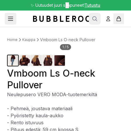
✨ Uutuudet juuri saapuneet!
✕
Tutustu
Vmboom Ls O-neck Pullover
Home
Kauppa
1
/
5
Vmboom Ls O-neck
Pullover
Neulepusero VERO MODA-tuotemerkiltä
- Pehmeä, joustava materiaali
- Pyöristetty kaula-aukko
- Rento istuvuus
- Pituus edestä: 59 cm koossa S