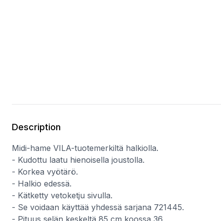
Description
Midi-hame VILA-tuotemerkiltä halkiolla.
- Kudottu laatu hienoisella joustolla.
- Korkea vyötärö.
- Halkio edessä.
- Kätketty vetoketju sivulla.
- Se voidaan käyttää yhdessä sarjana 721445.
- Pituus selän keskeltä 85 cm koossa 36.