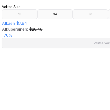
- Korkea vyötärö.
Valitse Size
- Halkio edessä.
- Kätketty vetoketju sivulla.
38
34
36
- Se voidaan käyttää yhdessä sarjana 721445.
- Pituus selän keskeltä 85 cm koossa 36.
Alkaen
$7.94
Alkuperäinen:
$26.46
-
70
%
Valitse va