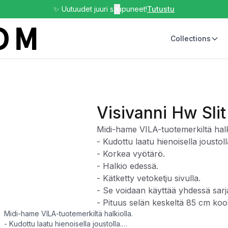
✨ Uutuudet juuri saapuneet!
✕
Tutustu
Collections
Visivanni Hw Slit
Midi-hame VILA-tuotemerkiltä halk
- Kudottu laatu hienoisella joustoll
- Korkea vyötärö.
- Halkio edessä.
- Kätketty vetoketju sivulla.
- Se voidaan käyttää yhdessä sar
- Pituus selän keskeltä 85 cm koo
Midi-hame VILA-tuotemerkiltä halkiolla.
- Kudottu laatu hienoisella joustolla.