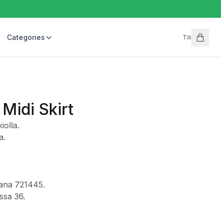
Categories
Tili
 Midi Skirt
iolla.
a.
jana 721445.
ssa 36.