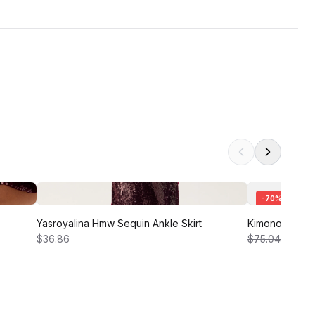
-
70
%
Yasroyalina Hmw Sequin Ankle Skirt
Kimono Sleev
$36.86
$75.04
$22.51