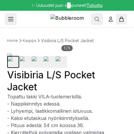
✨ Uutuudet juuri saapuneet!
✕
Tutustu
Visibiria L/S Pocket Jacket
Home
Kauppa
1
/
5
Visibiria L/S Pocket
Jacket
Topattu takki VILA-tuotemerkiltä.
- Nappikiinnitys edessä.
- Lyhyempi, laatikkomallinen istuvuus.
- Kaksi etutaskua nyörikiinnityksellä.
- Pituus edestä: 54 cm koossa 36.
- Kierrätettyä polyamidia voidaan valmistaa