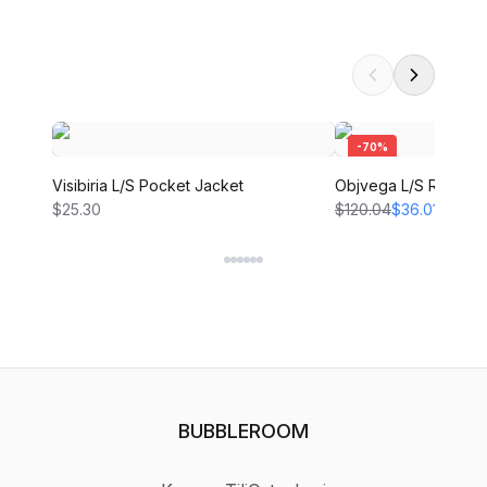
-
70
%
Visibiria L/S Pocket Jacket
Objvega L/S RE LON
$25.30
$120.04
$36.01
BUBBLEROOM