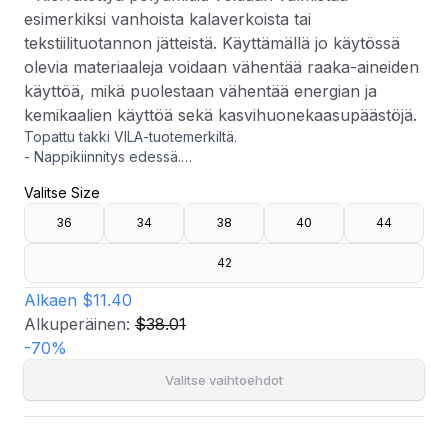
esimerkiksi vanhoista kalaverkoista tai
tekstiilituotannon jätteistä. Käyttämällä jo käytössä
olevia materiaaleja voidaan vähentää raaka-aineiden
käyttöä, mikä puolestaan vähentää energian ja
kemikaalien käyttöä sekä kasvihuonekaasupäästöjä.
Topattu takki VILA-tuotemerkiltä.
- Nappikiinnitys edessä.
- Lyhyempi, laatikkomallinen istuvuus.
Valitse Size
- Kaksi etutaskua nyörikiinnityksellä.
- Pituus edestä: 54 cm koossa 36.
36
34
38
40
44
- Kierrätettyä polyamidia voidaan valmistaa esimerkiksi
vanhoista kalaverkoista tai tekstiilituotannon jätteistä.
42
Käyttämällä jo käytössä olevia materiaaleja voidaan
vähentää raaka-aineiden käyttöä, mikä puolestaan vähentää
Alkaen
$11.40
energian ja kemikaalien käyttöä sekä
Alkuperäinen:
$38.01
kasvihuonekaasupäästöjä.
-
70
%
Valitse vaihtoehdot