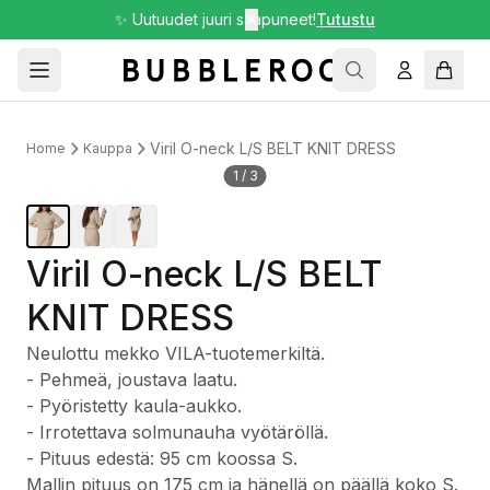
✨ Uutuudet juuri saapuneet!
✕
Tutustu
Viril O-neck L/S BELT KNIT DRESS
Home
Kauppa
1
/
3
Viril O-neck L/S BELT
KNIT DRESS
Neulottu mekko VILA-tuotemerkiltä.
- Pehmeä, joustava laatu.
- Pyöristetty kaula-aukko.
- Irrotettava solmunauha vyötäröllä.
- Pituus edestä: 95 cm koossa S.
Mallin pituus on 175 cm ja hänellä on päällä koko S.