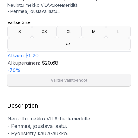
Neulottu mekko VILA-tuotemerkiltä.
- Pehmeä, joustava laatu.
- Pyöristetty kaula-aukko.
Valitse Size
- Irrotettava solmunauha vyötäröllä.
- Pituus edestä: 95 cm koossa S.
S
XS
XL
M
L
Mallin pituus on 175 cm ja hänellä on päällä koko S.
XXL
Alkaen
$6.20
Alkuperäinen:
$20.68
-
70
%
Valitse vaihtoehdot
Description
Neulottu mekko VILA-tuotemerkiltä.
- Pehmeä, joustava laatu.
- Pyöristetty kaula-aukko.