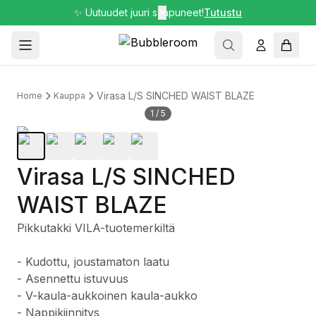
✨ Uutuudet juuri saapuneet!
✕
Tutustu
Virasa L/S SINCHED WAIST BLAZE
Home
Kauppa
1
/
5
Virasa L/S SINCHED
WAIST BLAZE
Pikkutakki VILA-tuotemerkiltä
- Kudottu, joustamaton laatu
- Asennettu istuvuus
- V-kaula-aukkoinen kaula-aukko
- Nappikiinnitys