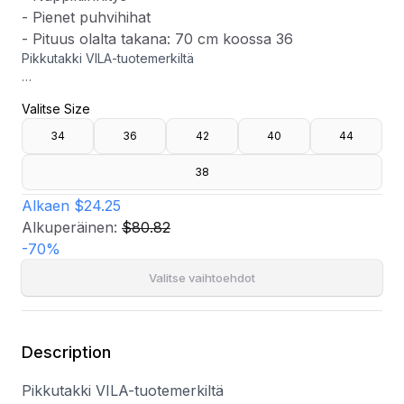
- Pienet puhvihihat
- Pituus olalta takana: 70 cm koossa 36
Pikkutakki VILA-tuotemerkiltä
- Kudottu, joustamaton laatu
Valitse Size
- Asennettu istuvuus
- V-kaula-aukkoinen kaula-aukko
34
36
42
40
44
- Nappikiinnitys
- Pienet puhvihihat
38
- Pituus olalta takana: 70 cm koossa 36
Alkaen
$24.25
Alkuperäinen:
$80.82
-
70
%
Valitse vaihtoehdot
Description
Pikkutakki VILA-tuotemerkiltä