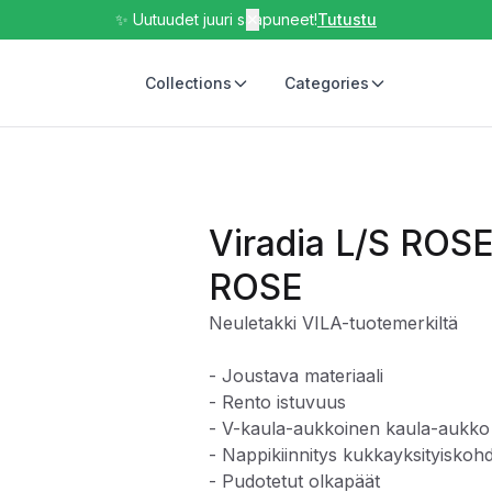
✨ Uutuudet juuri saapuneet!
✕
Tutustu
Collections
Categories
Viradia L/S RO
ROSE
Neuletakki VILA-tuotemerkiltä
- Joustava materiaali
- Rento istuvuus
- V-kaula-aukkoinen kaula-aukko
- Nappikiinnitys kukkayksityiskohdi
- Pudotetut olkapäät