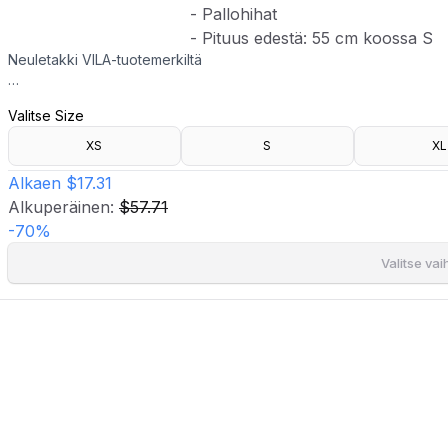
- Pallohihat
- Pituus edestä: 55 cm koossa S
Neuletakki VILA-tuotemerkiltä
- Joustava materiaali
Valitse Size
- Rento istuvuus
- V-kaula-aukkoinen kaula-aukko
XS
S
XL
- Nappikiinnitys kukkayksityiskohdilla
- Pudotetut olkapäät
Alkaen
$17.31
- Pallohihat
Alkuperäinen:
$57.71
- Pituus edestä: 55 cm koossa S
-
70
%
Valitse va