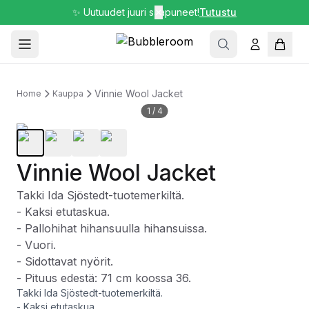
✨ Uutuudet juuri saapuneet!
✕
Tutustu
Vinnie Wool Jacket
Home
Kauppa
1
/
4
Vinnie Wool Jacket
Takki Ida Sjöstedt-tuotemerkiltä.
- Kaksi etutaskua.
- Pallohihat hihansuulla hihansuissa.
- Vuori.
- Sidottavat nyörit.
- Pituus edestä: 71 cm koossa 36.
Takki Ida Sjöstedt-tuotemerkiltä.
- Kaksi etutaskua.