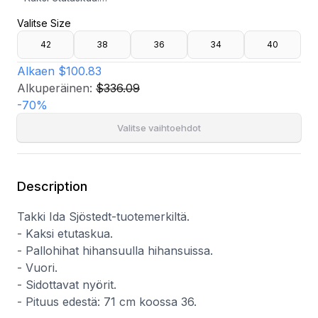
- Pallohihat hihansuulla hihansuissa.
Valitse Size
- Vuori.
- Sidottavat nyörit.
42
38
36
34
40
- Pituus edestä: 71 cm koossa 36.
Alkaen
$100.83
Alkuperäinen:
$336.09
-
70
%
Valitse vaihtoehdot
Description
Takki Ida Sjöstedt-tuotemerkiltä.
- Kaksi etutaskua.
- Pallohihat hihansuulla hihansuissa.
- Vuori.
- Sidottavat nyörit.
- Pituus edestä: 71 cm koossa 36.