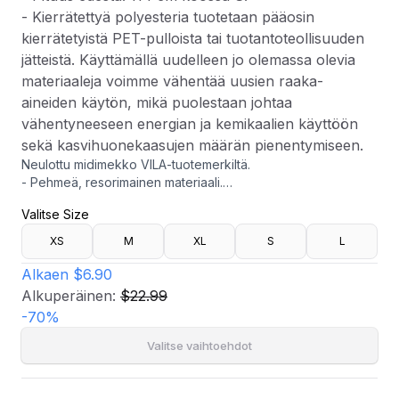
- Kierrätettyä polyesteria tuotetaan pääosin
kierrätetyistä PET-pulloista tai tuotantoteollisuuden
jätteistä. Käyttämällä uudelleen jo olemassa olevia
materiaaleja voimme vähentää uusien raaka-
aineiden käytön, mikä puolestaan johtaa
vähentyneeseen energian ja kemikaalien käyttöön
sekä kasvihuonekaasujen määrän pienentymiseen.
Neulottu midimekko VILA-tuotemerkiltä.
- Pehmeä, resorimainen materiaali.
- Ihonmyötäinen istuvuus.
Valitse Size
- Pyöristetty kaula-aukko.
- Ribattu reuna kaulan kohdalla ja hihansuissa.
XS
M
XL
S
L
- Pituus edestä: 114 cm koossa S.
- Kierrätettyä polyesteria tuotetaan pääosin kierrätetyistä
Alkaen
$6.90
PET-pulloista tai tuotantoteollisuuden jätteistä. Käyttämällä
Alkuperäinen:
$22.99
uudelleen jo olemassa olevia materiaaleja voimme vähentää
-
70
%
uusien raaka-aineiden käytön, mikä puolestaan johtaa
vähentyneeseen energian ja kemikaalien käyttöön sekä
Valitse vaihtoehdot
kasvihuonekaasujen määrän pienentymiseen.