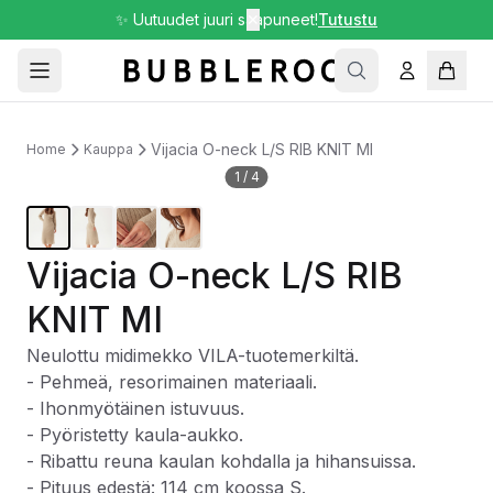
✨ Uutuudet juuri saapuneet!
✕
Tutustu
Vijacia O-neck L/S RIB KNIT MI
Home
Kauppa
1
/
4
Vijacia O-neck L/S RIB
KNIT MI
Neulottu midimekko VILA-tuotemerkiltä.
- Pehmeä, resorimainen materiaali.
- Ihonmyötäinen istuvuus.
- Pyöristetty kaula-aukko.
- Ribattu reuna kaulan kohdalla ja hihansuissa.
- Pituus edestä: 114 cm koossa S.