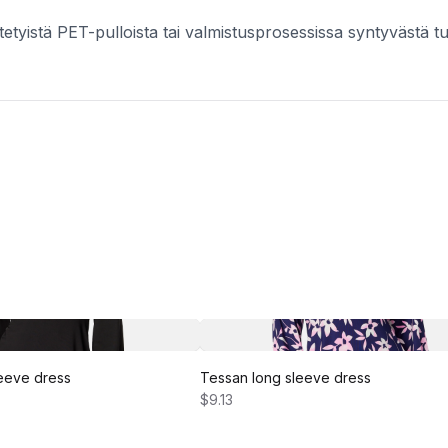
tetyistä PET-pulloista tai valmistusprosessissa syntyvästä t
eeve dress
Tessan long sleeve dress
$9.13