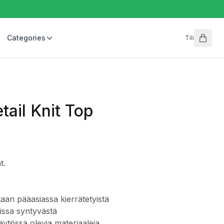
Categories
Tili
tail Knit Top
t.
taan pääasiassa kierrätetyistä
sissa syntyvästä
äytössä olevia materiaaleja