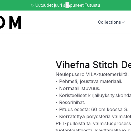
✨ Uutuudet juuri saapuneet!
✕
Tutustu
Collections
Vihefna Stitch De
Neulepusero VILA-tuotemerkiltä.
- Pehmeä, joustava materiaali.
- Normaali istuvuus.
- Koristeelliset kirjailuyksityiskohda
- Resorihihat.
- Pituus edestä: 60 cm koossa S.
- Kierrätettyä polyesteriä valmiste
PET-pulloista tai valmistusproses
tuotantojätteestä. Käyttämällä jo k