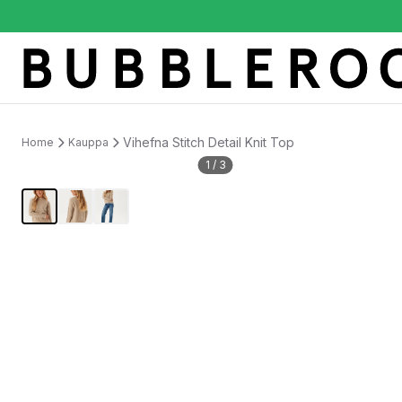
Vihefna Stitch Detail Knit Top
Home
Kauppa
1
/
3