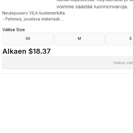
voimme säästää luonnonvaroja.
Neulepusero VILA-tuotemerkiltä.
- Pehmeä, joustava materiaali.
- Normaali istuvuus.
Valitse Size
- Koristeelliset kirjailuyksityiskohdat.
- Resorihihat.
XS
M
S
- Pituus edestä: 60 cm koossa S.
- Kierrätettyä polyesteriä valmistetaan pääasiassa kierrätetyistä PE
Alkaen
$18.37
Käyttämällä jo käytössä olevia materiaaleja voimme säästää luonno
Valitse va