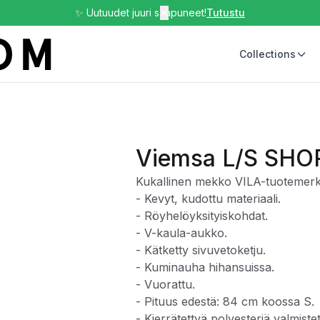
✨ Uutuudet juuri saapuneet!
✕
Tutustu
Collections
Viemsa L/S SHO
Kukallinen mekko VILA-tuotemerki
- Kevyt, kudottu materiaali.
- Röyhelöyksityiskohdat.
- V-kaula-aukko.
- Kätketty sivuvetoketju.
- Kuminauha hihansuissa.
- Vuorattu.
- Pituus edestä: 84 cm koossa S.
- Kierrätettyä polyesteriä valmiste