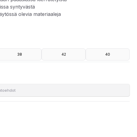
sissa syntyvästä
äytössä olevia materiaaleja
38
42
40
T-pulloista tai valmistusprosessissa syntyvästä tuotantojätteestä.
nvaroja.
ihtoehdot