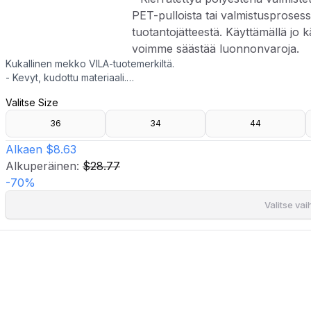
PET-pulloista tai valmistusproses
tuotantojätteestä. Käyttämällä jo k
voimme säästää luonnonvaroja.
Kukallinen mekko VILA-tuotemerkiltä.
- Kevyt, kudottu materiaali.
- Röyhelöyksityiskohdat.
Valitse Size
- V-kaula-aukko.
- Kätketty sivuvetoketju.
36
34
44
- Kuminauha hihansuissa.
- Vuorattu.
Alkaen
$8.63
- Pituus edestä: 84 cm koossa S.
Alkuperäinen:
$28.77
- Kierrätettyä polyesteriä valmistetaan pääasiassa kierrätetyistä PE
-
70
%
Käyttämällä jo käytössä olevia materiaaleja voimme säästää luonno
Valitse va