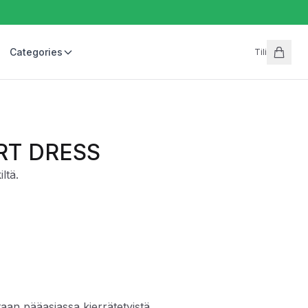
Categories
Tili
RT DRESS
ltä.
taan pääasiassa kierrätetyistä