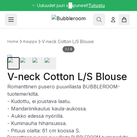
✨ Uutuudet juuri saapuneet!
✕
Tutustu
V-neck Cotton L/S Blouse
Home
Kauppa
1
/
4
V-neck Cotton L/S Blouse
Romanttinen pusero puuvillasta BUBBLEROOM-
tuotemerkiltä.
- Kudottu, ei joustava laatu.
- Mandariinikaulus kaula-aukossa.
- Aukko edessä nyörillä.
- Kuminauha hihansuissa.
- Pituus olalta: 61 cm koossa S.