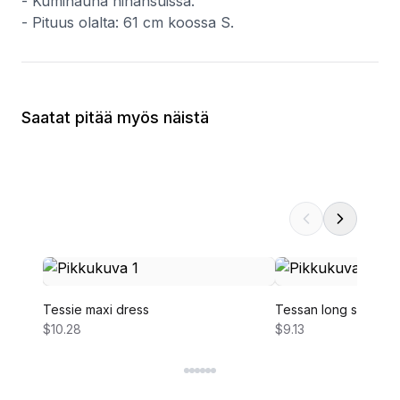
- Kuminauha hihansuissa.
- Pituus olalta: 61 cm koossa S.
Saatat pitää myös näistä
Tessie maxi dress
Tessan long sleeve 
$10.28
$9.13