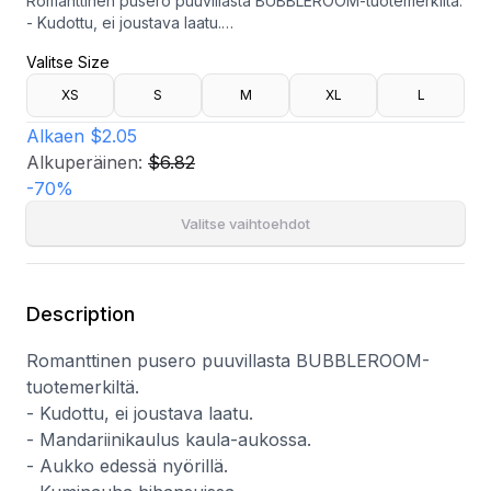
Romanttinen pusero puuvillasta BUBBLEROOM-tuotemerkiltä.
- Kudottu, ei joustava laatu.
- Mandariinikaulus kaula-aukossa.
Valitse Size
- Aukko edessä nyörillä.
- Kuminauha hihansuissa.
XS
S
M
XL
L
- Pituus olalta: 61 cm koossa S.
Alkaen
$2.05
Alkuperäinen:
$6.82
-
70
%
Valitse vaihtoehdot
Description
Romanttinen pusero puuvillasta BUBBLEROOM-
tuotemerkiltä.
- Kudottu, ei joustava laatu.
- Mandariinikaulus kaula-aukossa.
- Aukko edessä nyörillä.