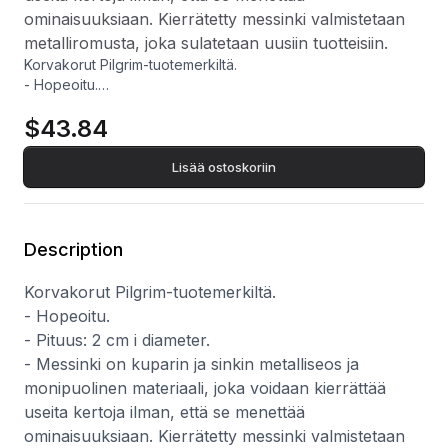
ominaisuuksiaan. Kierrätetty messinki valmistetaan
metalliromusta, joka sulatetaan uusiin tuotteisiin.
Korvakorut Pilgrim-tuotemerkiltä.
- Hopeoitu.
- Pituus: 2 cm i diameter.
$43.84
- Messinki on kuparin ja sinkin metalliseos ja monipuolinen
materiaali, joka voidaan kierrättää useita kertoja ilman, että
se menettää ominaisuuksiaan. Kierrätetty messinki
Lisää ostoskoriin
valmistetaan metalliromusta, joka sulatetaan uusiin tuotteisiin.
Description
Korvakorut Pilgrim-tuotemerkiltä.
- Hopeoitu.
- Pituus: 2 cm i diameter.
- Messinki on kuparin ja sinkin metalliseos ja
monipuolinen materiaali, joka voidaan kierrättää
useita kertoja ilman, että se menettää
ominaisuuksiaan. Kierrätetty messinki valmistetaan