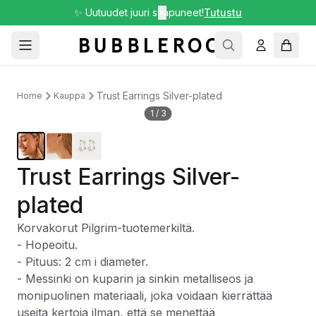
✨ Uutuudet juuri saapuneet!
✕
Tutustu
Trust Earrings Silver-plated
Home
Kauppa
1
/
3
Trust Earrings Silver-
plated
Korvakorut Pilgrim-tuotemerkiltä.
- Hopeoitu.
- Pituus: 2 cm i diameter.
- Messinki on kuparin ja sinkin metalliseos ja
monipuolinen materiaali, joka voidaan kierrättää
useita kertoja ilman, että se menettää