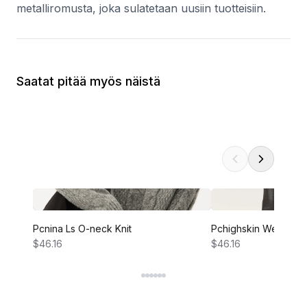
metalliromusta, joka sulatetaan uusiin tuotteisiin.
Saatat pitää myös näistä
Pcnina Ls O-neck Knit
Pchighskin Wear Glit
$46.16
$46.16