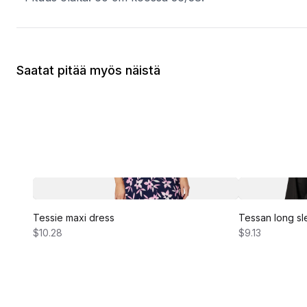
Saatat pitää myös näistä
Tessie maxi dress
Tessan long sl
$10.28
$9.13