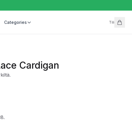
Categories
Tili
Lace Cardigan
iltä.
38.