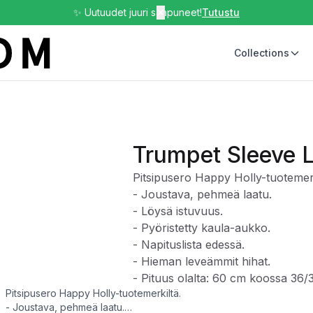
✨ Uutuudet juuri saapuneet!
✕
Tutustu
Collections
Trumpet Sleeve 
Pitsipusero Happy Holly-tuotemerk
- Joustava, pehmeä laatu.
- Löysä istuvuus.
- Pyöristetty kaula-aukko.
- Napituslista edessä.
- Hieman leveämmit hihat.
- Pituus olalta: 60 cm koossa 36/
Pitsipusero Happy Holly-tuotemerkiltä.
- Joustava, pehmeä laatu.