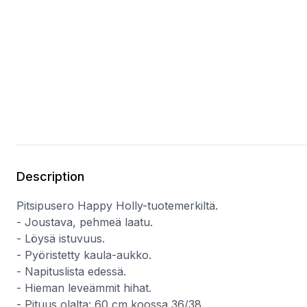
Description
Pitsipusero Happy Holly-tuotemerkiltä.
- Joustava, pehmeä laatu.
- Löysä istuvuus.
- Pyöristetty kaula-aukko.
- Napituslista edessä.
- Hieman leveämmit hihat.
- Pituus olalta: 60 cm koossa 36/38.