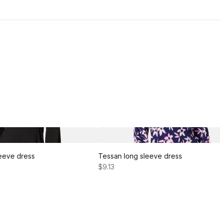
eeve dress
Tessan long sleeve dress
$9.13