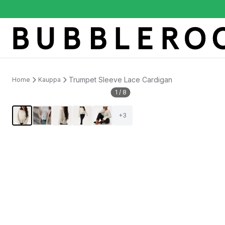
Trumpet Sleeve Lace Cardigan
Home
Kauppa
1
/
8
+
3