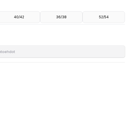
40/42
36/38
52/54
ihtoehdot