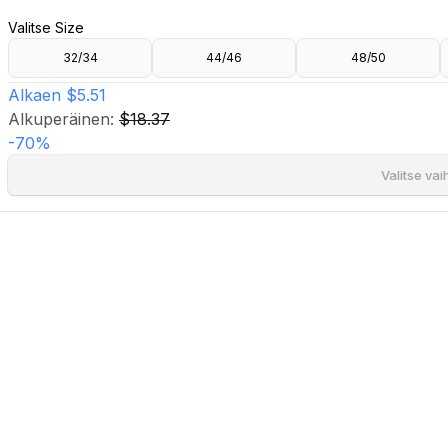
- Löysä istuvuus.
Valitse Size
- Pyöristetty kaula-aukko.
- Napituslista edessä.
32/34
44/46
48/50
- Hieman leveämmit hihat.
- Pituus olalta: 60 cm koossa 36/38.
Alkaen
$5.51
Alkuperäinen:
$18.37
-
70
%
Valitse va