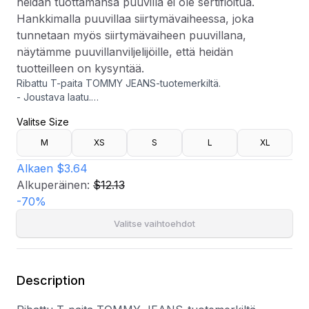
heidän tuottamansa puuvilla ei ole sertifioitua.
Hankkimalla puuvillaa siirtymävaiheessa, joka
tunnetaan myös siirtymävaiheen puuvillana,
näytämme puuvillanviljelijöille, että heidän
tuotteilleen on kysyntää.
Ribattu T-paita TOMMY JEANS-tuotemerkiltä.
- Joustava laatu.
- Tiukka istuvuus.
Valitse Size
- Pyöristetty kaula-aukko.
- Brändikirjailu edessä.
M
XS
S
L
XL
- Pituus olalta takana: 56 cm koossa s.
- Kun viljelijät siirtyvät luonnonmukaiseen viljelyyn, heidän
Alkaen
$3.64
tuottamansa puuvilla ei ole sertifioitua. Hankkimalla puuvillaa
Alkuperäinen:
$12.13
siirtymävaiheessa, joka tunnetaan myös siirtymävaiheen
-
70
%
puuvillana, näytämme puuvillanviljelijöille, että heidän
tuotteilleen on kysyntää.
Valitse vaihtoehdot
Description