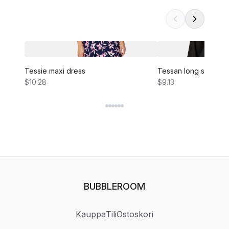
Tessie maxi dress
Tessan long sleeve 
$10.28
$9.13
BUBBLEROOM
Kauppa
Tili
Ostoskori