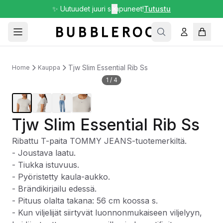
✨ Uutuudet juuri saapuneet!
✕
Tutustu
Tjw Slim Essential Rib Ss
Home
Kauppa
1
/
4
Tjw Slim Essential Rib Ss
Ribattu T-paita TOMMY JEANS-tuotemerkiltä.
- Joustava laatu.
- Tiukka istuvuus.
- Pyöristetty kaula-aukko.
- Brändikirjailu edessä.
- Pituus olalta takana: 56 cm koossa s.
- Kun viljelijät siirtyvät luonnonmukaiseen viljelyyn,