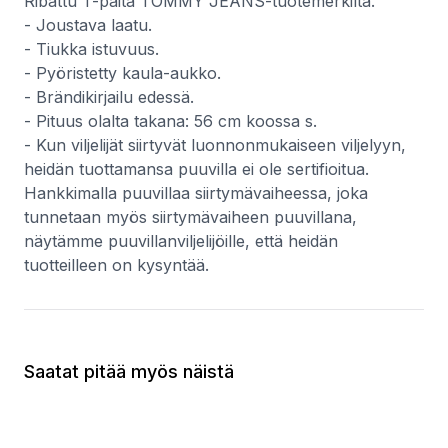
Ribattu T-paita TOMMY JEANS-tuotemerkiltä.
- Joustava laatu.
- Tiukka istuvuus.
- Pyöristetty kaula-aukko.
- Brändikirjailu edessä.
- Pituus olalta takana: 56 cm koossa s.
- Kun viljelijät siirtyvät luonnonmukaiseen viljelyyn,
heidän tuottamansa puuvilla ei ole sertifioitua.
Hankkimalla puuvillaa siirtymävaiheessa, joka
tunnetaan myös siirtymävaiheen puuvillana,
näytämme puuvillanviljelijöille, että heidän
tuotteilleen on kysyntää.
Saatat pitää myös näistä