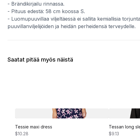
- Brändikirjailu rinnassa.
- Pituus edestä: 58 cm koossa S.
- Luomupuuvillaa viljeltäessä ei sallita kemiallisia torj
puuvillanviljelijöiden ja heidän perheidensä terveydelle.
Saatat pitää myös näistä
Tessie maxi dress
Tessan long sl
$10.28
$9.13