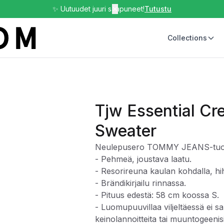
✨ Uutuudet juuri saapuneet!
✕
Tutustu
Collections
Tjw Essential C
Sweater
Neulepusero TOMMY JEANS-tuot
- Pehmeä, joustava laatu.
- Resorireuna kaulan kohdalla, hi
- Brändikirjailu rinnassa.
- Pituus edestä: 58 cm koossa S.
- Luomupuuvillaa viljeltäessä ei sall
keinolannoitteita tai muuntogeeni