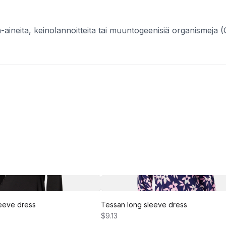
unta-aineita, keinolannoitteita tai muuntogeenisiä organisme
eeve dress
Tessan long sleeve dress
$9.13