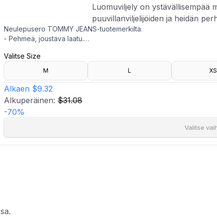
Luomuviljely on ystävällisempää m
puuvillanviljelijöiden ja heidän pe
Neulepusero TOMMY JEANS-tuotemerkiltä.
- Pehmeä, joustava laatu.
- Resorireuna kaulan kohdalla, hihansuissa ja alareunassa.
Valitse Size
- Brändikirjailu rinnassa.
- Pituus edestä: 58 cm koossa S.
M
L
XS
- Luomupuuvillaa viljeltäessä ei sallita kemiallisia torjunta-aineita
Luomuviljely on ystävällisempää maapallolle sekä puuvillanviljelijö
Alkaen
$9.32
Alkuperäinen:
$31.08
-
70
%
Valitse va
sa.