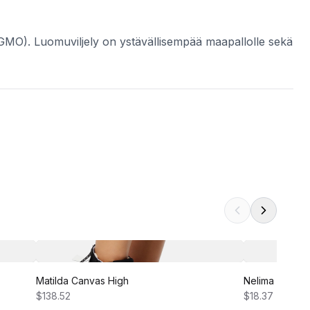
ja (GMO). Luomuviljely on ystävällisempää maapallolle sekä
Matilda Canvas High
Nelima Dress
$138.52
$18.37