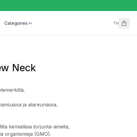
Categories
Tili
rew Neck
emerkiltä.
hansuissa ja alareunassa.
ita kemiallisia torjunta-aineita,
siä organismeja (GMO).