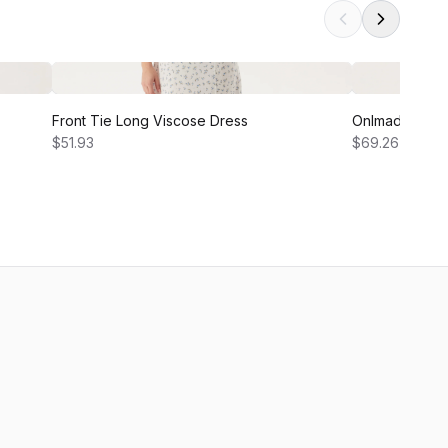
Front Tie Long Viscose Dress
Onlmadison H
$51.93
$69.26