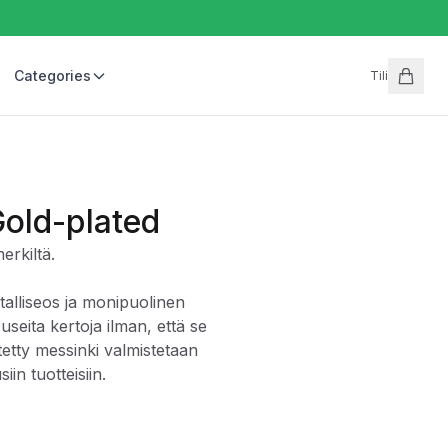
Categories
Tili
Gold-plated
erkiltä.
talliseos ja monipuolinen
useita kertoja ilman, että se
etty messinki valmistetaan
in tuotteisiin.
i, joka voidaan kierrättää useita kertoja ilman, että se menettää