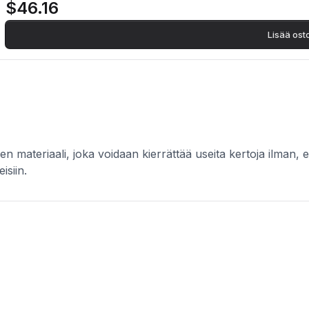
$46.16
ominaisuuksiaan. Kierrätetty messinki valmistetaan metalliromusta, jok
Lisää ost
en materiaali, joka voidaan kierrättää useita kertoja ilman,
isiin.