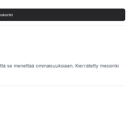
a sulatetaan uusiin tuotteisiin.
oskoriin
 että se menettää ominaisuuksiaan. Kierrätetty messinki