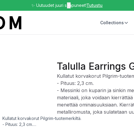
✨ Uutuudet juuri saapuneet!
✕
Tutustu
Collections
Talulla Earrings 
Kullatut korvakorut Pilgrim-tuotem
- Pituus: 2,3 cm.
- Messinki on kuparin ja sinkin me
materiaali, joka voidaan kierrättää 
menettää ominaisuuksiaan. Kierrät
metalliromusta, joka sulatetaan uusi
Kullatut korvakorut Pilgrim-tuotemerkiltä.
- Pituus: 2,3 cm.
- Messinki on kuparin ja sinkin metalliseos ja monipuolinen materiaal