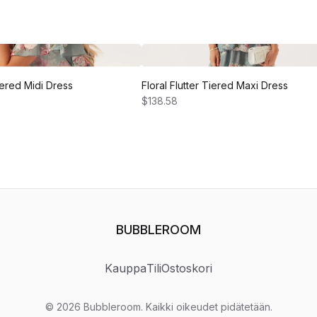
Tiered Midi Dress
Floral Flutter Tiered Maxi Dress
$138.58
BUBBLEROOM
Kauppa
Tili
Ostoskori
©
2026
Bubbleroom
.
Kaikki oikeudet pidätetään.