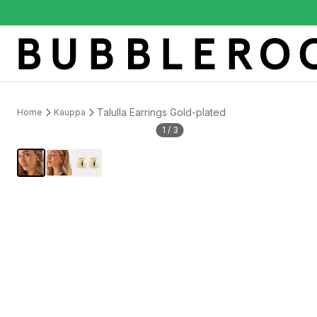
Talulla Earrings Gold-plated
Home
Kauppa
1
/
3