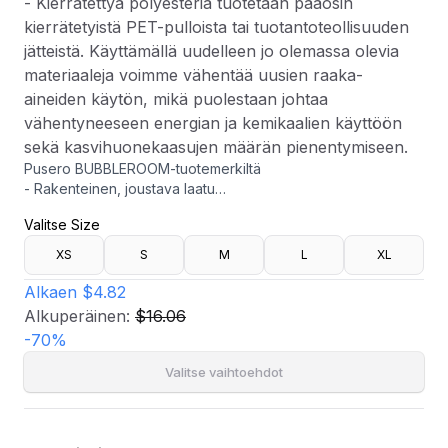
- Kierrätettyä polyesteria tuotetaan pääosin
kierrätetyistä PET-pulloista tai tuotantoteollisuuden
jätteistä. Käyttämällä uudelleen jo olemassa olevia
materiaaleja voimme vähentää uusien raaka-
aineiden käytön, mikä puolestaan johtaa
vähentyneeseen energian ja kemikaalien käyttöön
sekä kasvihuonekaasujen määrän pienentymiseen.
Pusero BUBBLEROOM-tuotemerkiltä
- Rakenteinen, joustava laatu
- Ihoa myötäilevä istuvuus
Valitse Size
- Squareneck-mallinen kaula-aukko
- Rusettiyksityiskohta edessä
XS
S
M
L
XL
- Elastinen hihna hihansuissa
- Pituus olalta: 37 cm koossa S
Alkaen
$4.82
- Kierrätettyä polyesteria tuotetaan pääosin kierrätetyistä
Alkuperäinen:
$16.06
PET-pulloista tai tuotantoteollisuuden jätteistä. Käyttämällä
-
70
%
uudelleen jo olemassa olevia materiaaleja voimme vähentää
uusien raaka-aineiden käytön, mikä puolestaan johtaa
Valitse vaihtoehdot
vähentyneeseen energian ja kemikaalien käyttöön sekä
kasvihuonekaasujen määrän pienentymiseen.