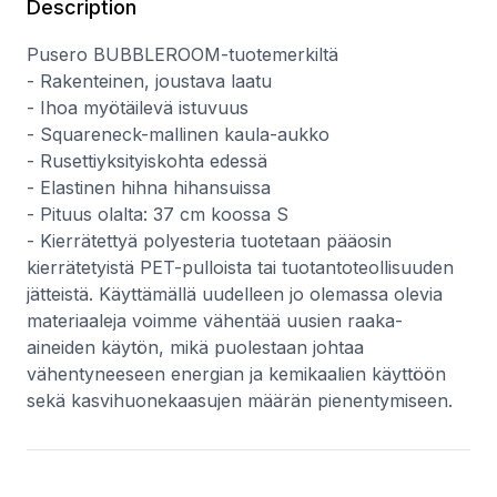
Description
Pusero BUBBLEROOM-tuotemerkiltä
- Rakenteinen, joustava laatu
- Ihoa myötäilevä istuvuus
- Squareneck-mallinen kaula-aukko
- Rusettiyksityiskohta edessä
- Elastinen hihna hihansuissa
- Pituus olalta: 37 cm koossa S
- Kierrätettyä polyesteria tuotetaan pääosin
kierrätetyistä PET-pulloista tai tuotantoteollisuuden
jätteistä. Käyttämällä uudelleen jo olemassa olevia
materiaaleja voimme vähentää uusien raaka-
aineiden käytön, mikä puolestaan johtaa
vähentyneeseen energian ja kemikaalien käyttöön
sekä kasvihuonekaasujen määrän pienentymiseen.