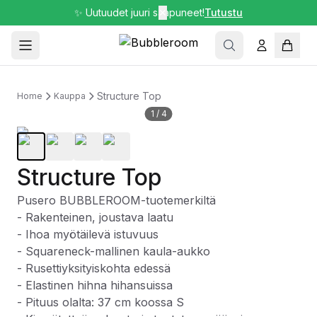
✨ Uutuudet juuri saapuneet!
✕
Tutustu
Structure Top
Home
Kauppa
1
/
4
Structure Top
Pusero BUBBLEROOM-tuotemerkiltä
- Rakenteinen, joustava laatu
- Ihoa myötäilevä istuvuus
- Squareneck-mallinen kaula-aukko
- Rusettiyksityiskohta edessä
- Elastinen hihna hihansuissa
- Pituus olalta: 37 cm koossa S