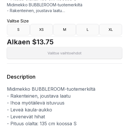
Midimekko BUBBLEROOM-tuotemerkiltä
- Rakenteinen, joustava laatu
- Ihoa myötäilevä istuvuus
Valitse Size
- Leveä kaula-aukko
- Levenevät hihat
S
XS
M
L
XL
- Pituus olalta: 135 cm koossa S
Alkaen
$13.75
Valitse vaihtoehdot
Description
Midimekko BUBBLEROOM-tuotemerkiltä
- Rakenteinen, joustava laatu
- Ihoa myötäilevä istuvuus
- Leveä kaula-aukko
- Levenevät hihat
- Pituus olalta: 135 cm koossa S