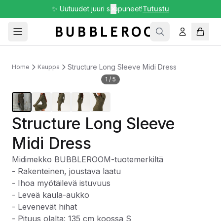
✨ Uutuudet juuri saapuneet!
✕
Tutustu
Structure Long Sleeve Midi Dress
Home
Kauppa
1
/
5
Structure Long Sleeve
Midi Dress
Midimekko BUBBLEROOM-tuotemerkiltä
- Rakenteinen, joustava laatu
- Ihoa myötäilevä istuvuus
- Leveä kaula-aukko
- Levenevät hihat
- Pituus olalta: 135 cm koossa S