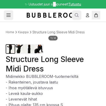
✨ Uutuudet juuri saapuneet!
✕
Tutustu
Structure Long Sleeve Midi Dress
Home
Kauppa
1
/
4
Structure Long Sleeve
Midi Dress
Midimekko BUBBLEROOM-tuotemerkiltä
- Rakenteinen, joustava laatu
- Ihoa myötäilevä istuvuus
- Leveä kaula-aukko
- Levenevät hihat
- Pituus olalta: 135 cm koossa S