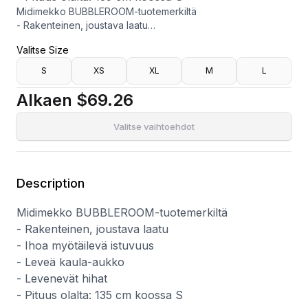
Midimekko BUBBLEROOM-tuotemerkiltä
- Rakenteinen, joustava laatu
- Ihoa myötäilevä istuvuus
Valitse Size
- Leveä kaula-aukko
- Levenevät hihat
S
XS
XL
M
L
- Pituus olalta: 135 cm koossa S
Alkaen
$69.26
Valitse vaihtoehdot
Description
Midimekko BUBBLEROOM-tuotemerkiltä
- Rakenteinen, joustava laatu
- Ihoa myötäilevä istuvuus
- Leveä kaula-aukko
- Levenevät hihat
- Pituus olalta: 135 cm koossa S