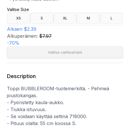
- Tiukka istuvuus.
Valitse Size
- Se voidaan käyttää settinä 718000.
- Pituus olalta: 55 cm koossa S.
XS
S
XL
M
L
Alkaen
$2.39
Alkuperäinen:
$7.97
-
70
%
Valitse vaihtoehdot
Description
Toppi BUBBLEROOM-tuotemerkiltä. - Pehmeä
joustokangas.
- Pyöristetty kaula-aukko.
- Tiukka istuvuus.
- Se voidaan käyttää settinä 718000.
- Pituus olalta: 55 cm koossa S.