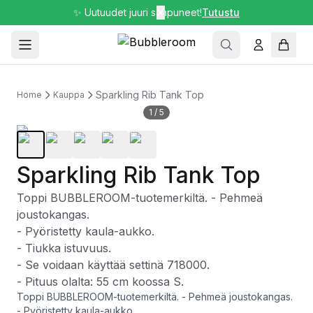
✨ Uutuudet juuri saapuneet!
✕
Tutustu
Sparkling Rib Tank Top
Home
Kauppa
1
/
5
Sparkling Rib Tank Top
Toppi BUBBLEROOM-tuotemerkiltä. - Pehmeä
joustokangas.
- Pyöristetty kaula-aukko.
- Tiukka istuvuus.
- Se voidaan käyttää settinä 718000.
- Pituus olalta: 55 cm koossa S.
Toppi BUBBLEROOM-tuotemerkiltä. - Pehmeä joustokangas.
- Pyöristetty kaula-aukko.