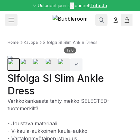
✨ Uutuudet juuri saapuneet!
✕
Tutustu
Slfolga Sl Slim Ankle Dress
Home
Kauppa
1
/
6
+
1
Slfolga Sl Slim Ankle
Dress
Verkkokankaasta tehty mekko SELECTED-
tuotemerkiltä
- Joustava materiaali
- V-kaula-aukkoinen kaula-aukko
- Vartalonmyötäinen istuvuus