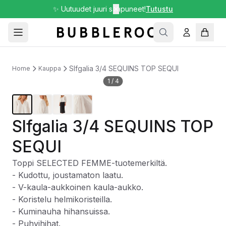
✨ Uutuudet juuri saapuneet!
✕
Tutustu
Slfgalia 3/4 SEQUINS TOP SEQUI
Home
Kauppa
1
/
4
Slfgalia 3/4 SEQUINS TOP
SEQUI
Toppi SELECTED FEMME-tuotemerkiltä.
- Kudottu, joustamaton laatu.
- V-kaula-aukkoinen kaula-aukko.
- Koristelu helmikoristeilla.
- Kuminauha hihansuissa.
- Puhvihihat.