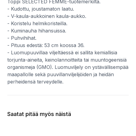
Toppi SELECTED FEMME-tuotemerkiltä.
- Kudottu, joustamaton laatu.
- V-kaula-aukkoinen kaula-aukko.
- Koristelu helmikoristeilla.
- Kuminauha hihansuissa.
- Puhvihihat.
- Pituus edestä: 53 cm koossa 36.
- Luomupuuvillaa viljeltäessä ei sallita kemiallisia
torjunta-aineita, keinolannoitteita tai muuntogeenisiä
organismeja (GMO). Luomuviljely on ystävällisempää
maapallolle sekä puuvillanviljelijöiden ja heidän
perheidensä terveydelle.
Saatat pitää myös näistä