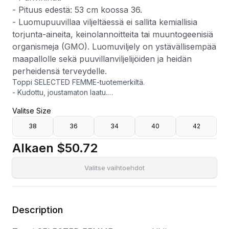
- Pituus edestä: 53 cm koossa 36.
- Luomupuuvillaa viljeltäessä ei sallita kemiallisia
torjunta-aineita, keinolannoitteita tai muuntogeenisiä
organismeja (GMO). Luomuviljely on ystävällisempää
maapallolle sekä puuvillanviljelijöiden ja heidän
perheidensä terveydelle.
Toppi SELECTED FEMME-tuotemerkiltä.
- Kudottu, joustamaton laatu.
- V-kaula-aukkoinen kaula-aukko.
Valitse Size
- Koristelu helmikoristeilla.
- Kuminauha hihansuissa.
38
36
34
40
42
- Puhvihihat.
- Pituus edestä: 53 cm koossa 36.
Alkaen
$50.72
- Luomupuuvillaa viljeltäessä ei sallita kemiallisia torjunta-
aineita, keinolannoitteita tai muuntogeenisiä organismeja
Valitse vaihtoehdot
(GMO). Luomuviljely on ystävällisempää maapallolle sekä
puuvillanviljelijöiden ja heidän perheidensä terveydelle.
Description