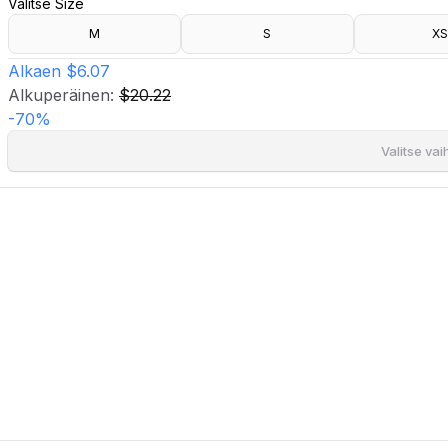
Valitse Size
- Halkio alareunassa.
- Irrotettava nyöri vyötäröllä.
M
S
XS
- Pituus edestä: 127 cm koossa S.
Alkaen
$6.07
Alkuperäinen:
$20.22
-
70
%
Valitse va