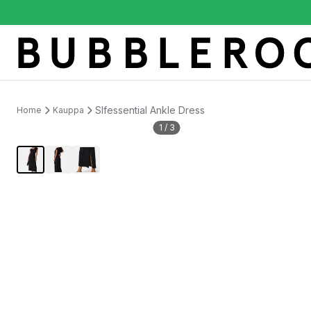
Slfessential Ankle Dress
Home
Kauppa
1
/
3