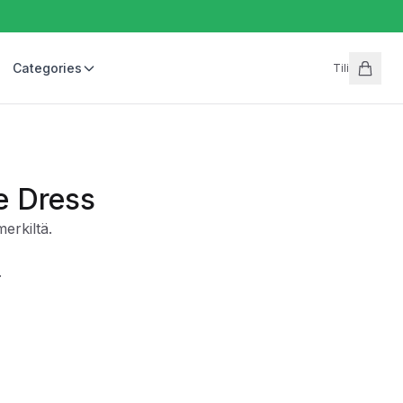
Categories
Tili
e Dress
rkiltä.
.