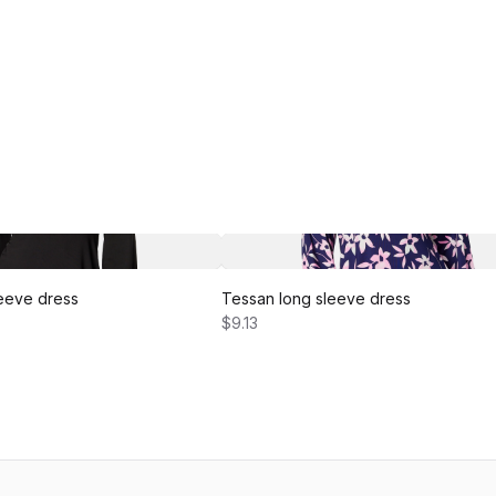
eeve dress
Tessan long sleeve dress
$9.13