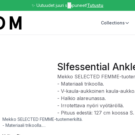
✨ Uutuudet juuri saapuneet!
✕
Tutustu
Collections
Slfessential Ankl
Mekko SELECTED FEMME-tuoteme
- Materiaali trikoolla.
- V-kaula-aukkoinen kaula-aukko
- Halkio alareunassa.
- Irrotettava nyöri vyötäröllä.
- Pituus edestä: 127 cm koossa S.
Mekko SELECTED FEMME-tuotemerkiltä.
- Materiaali trikoolla.
- V-kaula-aukkoinen kaula-aukko.