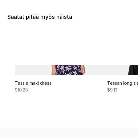
Saatat pitää myös näistä
Tessie maxi dress
Tessan long sl
$10.28
$9.13