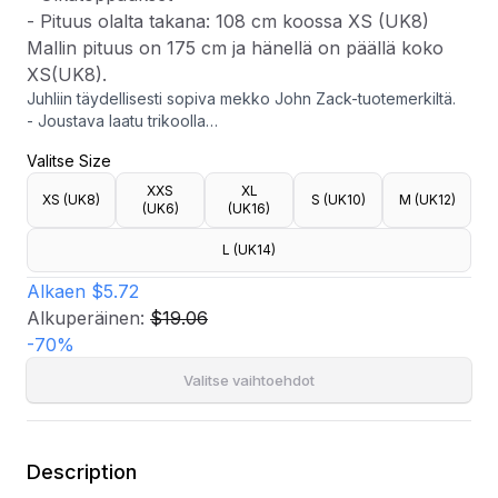
- Pituus olalta takana: 108 cm koossa XS (UK8)
Mallin pituus on 175 cm ja hänellä on päällä koko
XS(UK8).
Juhliin täydellisesti sopiva mekko John Zack-tuotemerkiltä.
- Joustava laatu trikoolla
- Pyöristetty kaula-aukko
Valitse Size
- Rypytys vyötäröllä
- Olkatoppaukset
XXS
XL
XS (UK8)
S (UK10)
M (UK12)
- Pituus olalta takana: 108 cm koossa XS (UK8)
(UK6)
(UK16)
Mallin pituus on 175 cm ja hänellä on päällä koko XS(UK8).
L (UK14)
Alkaen
$5.72
Alkuperäinen:
$19.06
-
70
%
Valitse vaihtoehdot
Description