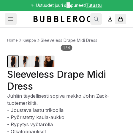
✨ Uutuudet juuri saapuneet!
✕
Tutustu
Sleeveless Drape Midi Dress
Home
Kauppa
1
/
4
Sleeveless Drape Midi
Dress
Juhliin täydellisesti sopiva mekko John Zack-
tuotemerkiltä.
- Joustava laatu trikoolla
- Pyöristetty kaula-aukko
- Rypytys vyötäröllä
- Olkatoppaukset