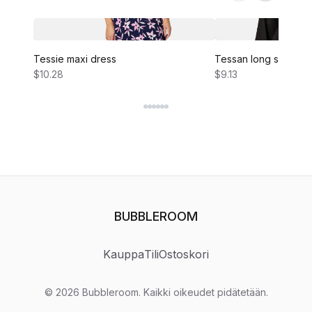
Tessie maxi dress
Tessan long sleeve 
$10.28
$9.13
BUBBLEROOM
Kauppa
Tili
Ostoskori
©
2026
Bubbleroom
.
Kaikki oikeudet pidätetään.