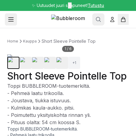
✨ Uutuudet juuri saapuneet!
✕
Tutustu
Short Sleeve Pointelle Top
Home
Kauppa
1
/
6
+
1
Short Sleeve Pointelle Top
Toppi BUBBLEROOM-tuotemerkiltä.
- Pehmeä laatu trikoolla.
- Joustava, tiukka istuvuus.
- Kulmikas kaula-aukko. pitsi.
- Poimutettu yksityiskohta rinnan yli.
- Pituus olalta: 54 cm koossa S.
Toppi BUBBLEROOM-tuotemerkiltä.
- Pehmeä laatu trikoolla.