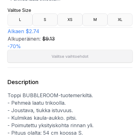
- Joustava, tiukka istuvuus.
Valitse Size
- Kulmikas kaula-aukko. pitsi.
- Poimutettu yksityiskohta rinnan yli.
L
S
XS
M
XL
- Pituus olalta: 54 cm koossa S.
Alkaen
$2.74
Alkuperäinen:
$9.13
-
70
%
Valitse vaihtoehdot
Description
Toppi BUBBLEROOM-tuotemerkiltä.
- Pehmeä laatu trikoolla.
- Joustava, tiukka istuvuus.
- Kulmikas kaula-aukko. pitsi.
- Poimutettu yksityiskohta rinnan yli.
- Pituus olalta: 54 cm koossa S.