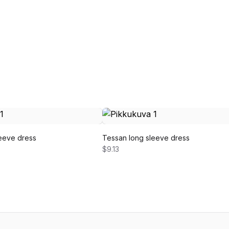
eeve dress
Tessan long sleeve dress
$9.13