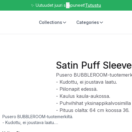
✨ Uutuudet juuri saapuneet!
✕
Tutustu
Collections
Categories
Satin Puff Sleeve
Pusero BUBBLEROOM-tuotemerki
- Kudottu, ei joustava laatu.
- Piilonapit edessä.
- Kaulus kaula-aukossa.
- Puhvihihat yksinappikalvosimilla
- Pituus olalta: 64 cm koossa 36.
Pusero BUBBLEROOM-tuotemerkiltä.
- Kudottu, ei joustava laatu.
- Piilonapit edessä.