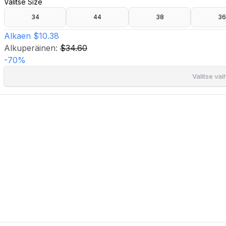
Valitse Size
- Kaulus kaula-aukossa.
- Puhvihihat yksinappikalvosimilla hihansuissa.
34
44
38
36
- Pituus olalta: 64 cm koossa 36.
Alkaen
$10.38
Alkuperäinen:
$34.60
-
70
%
Valitse va