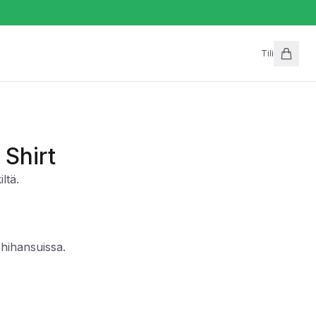
Tili
 Shirt
ltä.
 hihansuissa.