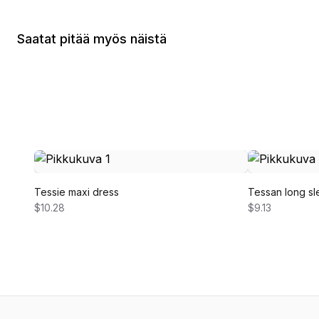
Saatat pitää myös näistä
Tessie maxi dress
Tessan long sl
$10.28
$9.13