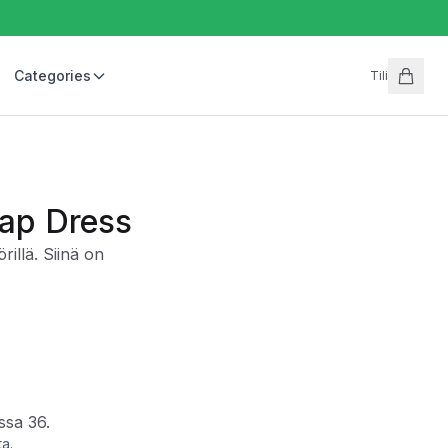
Categories
Tili
ap Dress
illä. Siinä on
ssa 36.
ta.