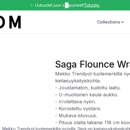
✨ Uutuudet juuri saapuneet!
✕
Tutustu
Collections
Saga Flounce Wr
Mekko Trendyol-tuotemerkiltä nyör
kietaisuyksityiskohta.
- Joustamaton, kudottu laatu.
- U-muotoinen kaula-aukko.
- Irrotettava nyöri.
- Korostettu vyötärö.
- Mukava istuvuus.
- Pituus olalta takana: 118 cm koo
Mekko Trendyol-tuotemerkiltä nyörillä. Siinä on kietaisuyksityiskoh