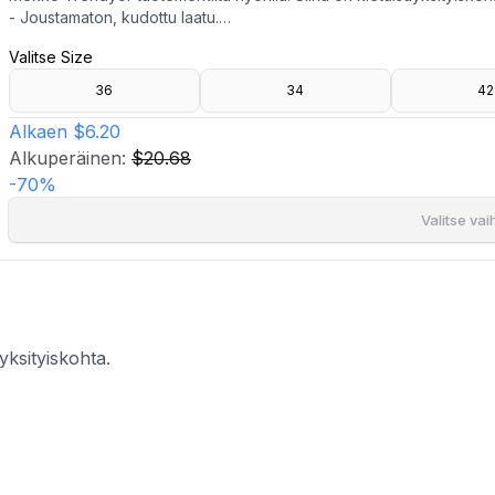
- Joustamaton, kudottu laatu.
- U-muotoinen kaula-aukko.
Valitse Size
- Irrotettava nyöri.
- Korostettu vyötärö.
36
34
42
- Mukava istuvuus.
- Pituus olalta takana: 118 cm koossa 36.
Alkaen
$6.20
Alkuperäinen:
$20.68
-
70
%
Valitse va
yksityiskohta.