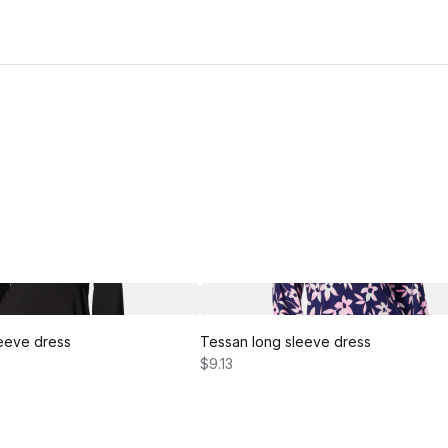
eeve dress
Tessan long sleeve dress
$9.13