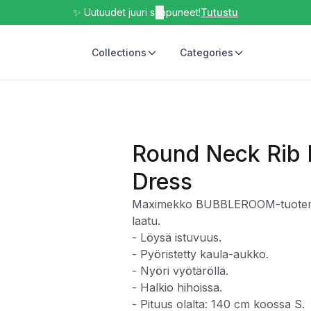
✨ Uutuudet juuri saapuneet!
✕
Tutustu
Collections
Categories
Round Neck Rib 
Dress
Maximekko BUBBLEROOM-tuotemer
laatu.
- Löysä istuvuus.
- Pyöristetty kaula-aukko.
- Nyöri vyötäröllä.
- Halkio hihoissa.
- Pituus olalta: 140 cm koossa S.