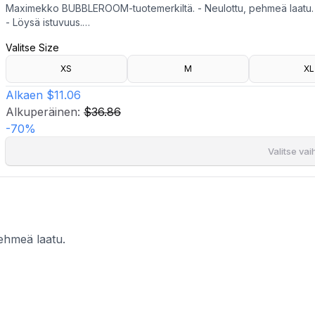
Maximekko BUBBLEROOM-tuotemerkiltä. - Neulottu, pehmeä laatu.
- Löysä istuvuus.
- Pyöristetty kaula-aukko.
Valitse Size
- Nyöri vyötäröllä.
- Halkio hihoissa.
XS
M
XL
- Pituus olalta: 140 cm koossa S.
Alkaen
$11.06
Alkuperäinen:
$36.86
-
70
%
Valitse va
hmeä laatu.