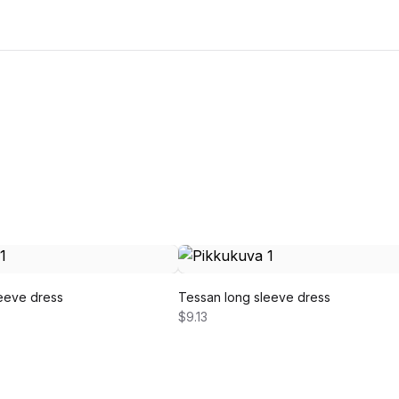
eeve dress
Tessan long sleeve dress
$9.13