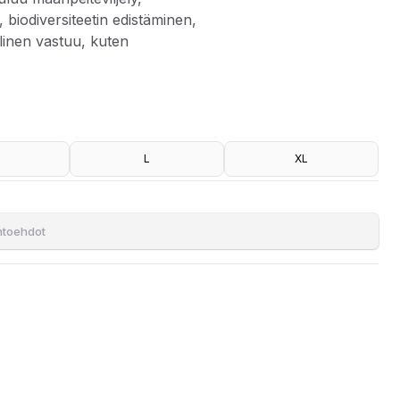
biodiversiteetin edistäminen,
linen vastuu, kuten
L
XL
neratiivisen puuvillan viljelyn tavoitteena on luoda positiivinen
etelmiin kuuluu maanpeiteviljely, kemikaalien käytön
 sekä sosiaalinen vastuu, kuten oikeudenmukaiset työolot.
ihtoehdot