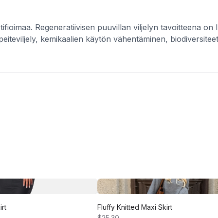
ioimaa. Regeneratiivisen puuvillan viljelyn tavoitteena on 
peiteviljely, kemikaalien käytön vähentäminen, biodiversitee
rt
Fluffy Knitted Maxi Skirt
$25.30