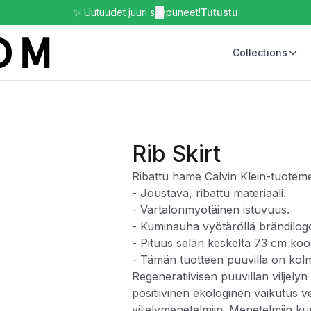
✨ Uutuudet juuri saapuneet!
✕
Tutustu
Collections
Rib Skirt
Ribattu hame Calvin Klein-tuotemer
- Joustava, ribattu materiaali.
- Vartalonmyötäinen istuvuus.
- Kuminauha vyötäröllä brändilogo
- Pituus selän keskeltä 73 cm koo
- Tämän tuotteen puuvilla on kol
Regeneratiivisen puuvillan viljely
positiivinen ekologinen vaikutus ve
viljelymenetelmiin. Menetelmiin ku