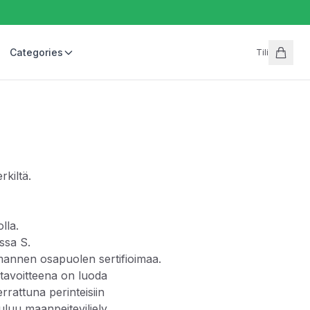
Categories
Tili
kiltä.
lla.
ssa S.
mannen osapuolen sertifioimaa.
n tavoitteena on luoda
rrattuna perinteisiin
uluu maanpeiteviljely,