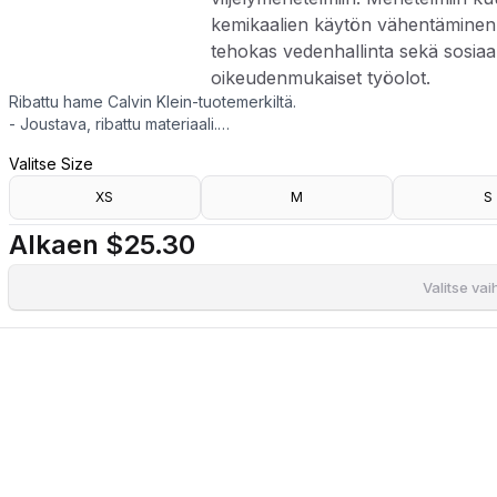
kemikaalien käytön vähentäminen, 
tehokas vedenhallinta sekä sosiaa
oikeudenmukaiset työolot.
Ribattu hame Calvin Klein-tuotemerkiltä.
- Joustava, ribattu materiaali.
- Vartalonmyötäinen istuvuus.
Valitse Size
- Kuminauha vyötäröllä brändilogolla.
- Pituus selän keskeltä 73 cm koossa S.
XS
M
S
- Tämän tuotteen puuvilla on kolmannen osapuolen sertifioimaa. Rege
ekologinen vaikutus verrattuna perinteisiin viljelymenetelmiin. Men
Alkaen
$25.30
vähentäminen, biodiversiteetin edistäminen, tehokas vedenhallinta
Valitse va