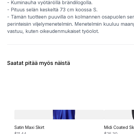
- Kuminauha vyötäröllä brändilogolla.
- Pituus selän keskeltä 73 cm koossa S.
- Tämän tuotteen puuvilla on kolmannen osapuolen sertif
perinteisiin viljelymenetelmiin. Menetelmiin kuuluu maan
vastuu, kuten oikeudenmukaiset työolot.
Saatat pitää myös näistä
Satin Maxi Skirt
Midi Coated Ski
$11.44
$25.30