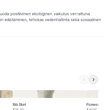
luoda positiivinen ekologinen vaikutus verrattuna
tin edistäminen, tehokas vedenhallinta sekä sosiaalinen
Rib Skirt
Pcmesva Hw Se
$25.30
$46.10