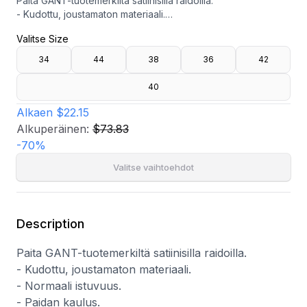
Paita GANT-tuotemerkiltä satiinisilla raidoilla.
- Kudottu, joustamaton materiaali.
- Normaali istuvuus.
Valitse Size
- Paidan kaulus.
- Kätketyt napit edessä.
34
44
38
36
42
- Hihansuut napeilla.
- Pituus edestä: 65 cm koossa 36.
40
Alkaen
$22.15
Alkuperäinen:
$73.83
-
70
%
Valitse vaihtoehdot
Description
Paita GANT-tuotemerkiltä satiinisilla raidoilla.
- Kudottu, joustamaton materiaali.
- Normaali istuvuus.
- Paidan kaulus.