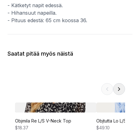
- Kätketyt napit edessä.
- Hihansuut napeilla.
- Pituus edestä: 65 cm koossa 36.
Saatat pitää myös näistä
Objmila Re L/S V-Neck Top
Objtutta Lo L/S Shirt
$18.37
$49.10