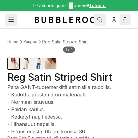
✨ Uutuudet juuri saapuneet!
✕
Tutustu
Reg Satin Striped Shirt
Home
Kauppa
1
/
4
Reg Satin Striped Shirt
Paita GANT-tuotemerkiltä satiinisilla raidoilla.
- Kudottu, joustamaton materiaali.
- Normaali istuvuus.
- Paidan kaulus.
- Kätketyt napit edessä.
- Hihansuut napeilla.
- Pituus edestä: 65 cm koossa 36.