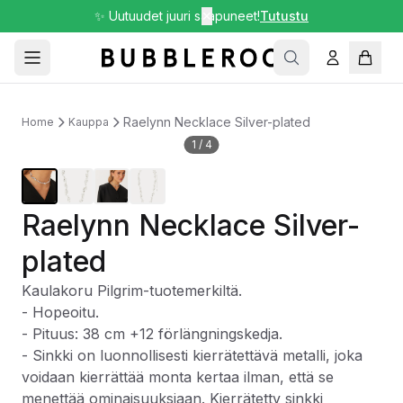
✨ Uutuudet juuri saapuneet!
✕
Tutustu
Raelynn Necklace Silver-plated
Home
Kauppa
1
/
4
Raelynn Necklace Silver-
plated
Kaulakoru Pilgrim-tuotemerkiltä.
- Hopeoitu.
- Pituus: 38 cm +12 förlängningskedja.
- Sinkki on luonnollisesti kierrätettävä metalli, joka
voidaan kierrättää monta kertaa ilman, että se
menettää ominaisuuksiaan. Kierrätetty sinkki