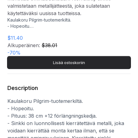
valmistetaan metallijätteestä, joka sulatetaan
käytettäväksi uusissa tuotteissa.
Kaulakoru Pilgrim-tuotemerkiltä.
- Hopeoitu.
- Pituus: 38 cm +12 förlängningskedja.
$11.40
- Sinkki on luonnollisesti kierrätettävä metalli, joka voidaan
kierrättää monta kertaa ilman, että se menettää
Alkuperäinen:
$38.01
ominaisuuksiaan. Kierrätetty sinkki valmistetaan
-
70
%
metallijätteestä, joka sulatetaan käytettäväksi uusissa
Lisää ostoskoriin
tuotteissa.
Description
Kaulakoru Pilgrim-tuotemerkiltä.
- Hopeoitu.
- Pituus: 38 cm +12 förlängningskedja.
- Sinkki on luonnollisesti kierrätettävä metalli, joka
voidaan kierrättää monta kertaa ilman, että se