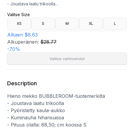
- Joustava laatu trikoolla
- Pyöristetty kaula-aukko
Valitse Size
- Kuminauha hihansuissa
- Pituus olalta: 88,50; cm koossa S
XS
S
M
XL
L
Alkaen
$8.63
Alkuperäinen:
$28.77
-
70
%
Valitse vaihtoehdot
Description
Hieno mekko BUBBLEROOM-tuotemerkiltä
- Joustava laatu trikoolla
- Pyöristetty kaula-aukko
- Kuminauha hihansuissa
- Pituus olalta: 88,50; cm koossa S