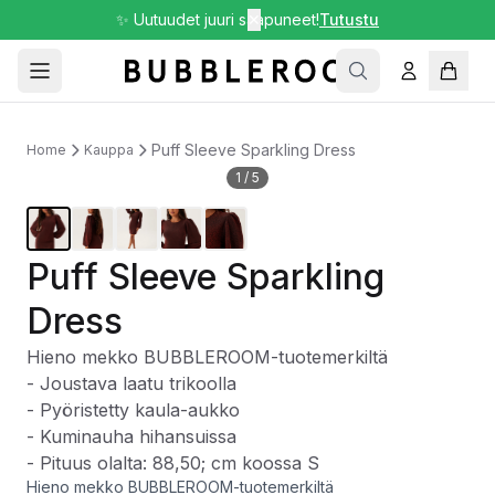
✨ Uutuudet juuri saapuneet!
✕
Tutustu
Puff Sleeve Sparkling Dress
Home
Kauppa
1
/
5
Puff Sleeve Sparkling
Dress
Hieno mekko BUBBLEROOM-tuotemerkiltä
- Joustava laatu trikoolla
- Pyöristetty kaula-aukko
- Kuminauha hihansuissa
- Pituus olalta: 88,50; cm koossa S
Hieno mekko BUBBLEROOM-tuotemerkiltä