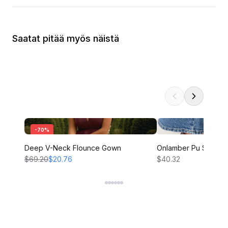
Saatat pitää myös näistä
-
70
%
Deep V-Neck Flounce Gown
Onlamber Pu Sneake
$69.20
$20.76
$40.32