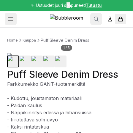
✨ Uutuudet juuri saapuneet!
✕
Tutustu
Puff Sleeve Denim Dress
Home
Kauppa
1
/
5
Puff Sleeve Denim Dress
Farkkumekko GANT-tuotemerkiltä
- Kudottu, joustamaton materiaali
- Paidan kaulus
- Nappikiinnitys edessä ja hihansuissa
- Irrotettava solmuvyö
- Kaksi rintataskua