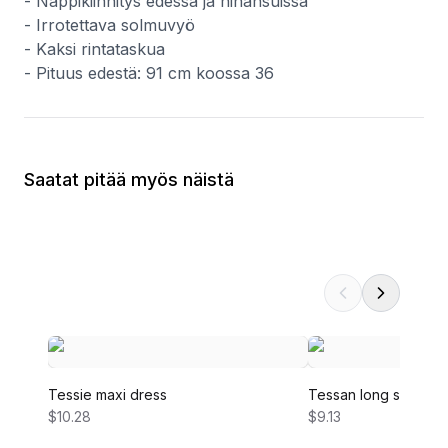
- Nappikiinnitys edessä ja hihansuissa
- Irrotettava solmuvyö
- Kaksi rintataskua
- Pituus edestä: 91 cm koossa 36
Saatat pitää myös näistä
Tessie maxi dress
Tessan long sleeve 
$10.28
$9.13