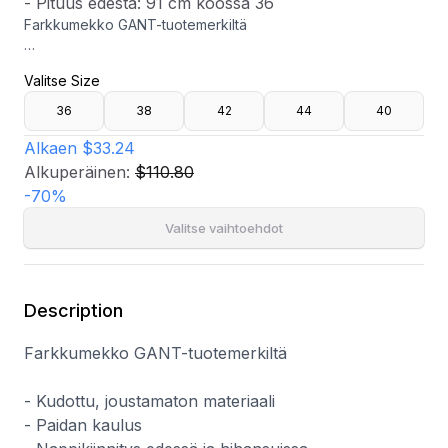
- Pituus edestä: 91 cm koossa 36
Farkkumekko GANT-tuotemerkiltä
- Kudottu, joustamaton materiaali
Valitse Size
- Paidan kaulus
- Nappikiinnitys edessä ja hihansuissa
36
38
42
44
40
- Irrotettava solmuvyö
- Kaksi rintataskua
Alkaen
$33.24
- Pituus edestä: 91 cm koossa 36
Alkuperäinen:
$110.80
-
70
%
Valitse vaihtoehdot
Description
Farkkumekko GANT-tuotemerkiltä
- Kudottu, joustamaton materiaali
- Paidan kaulus