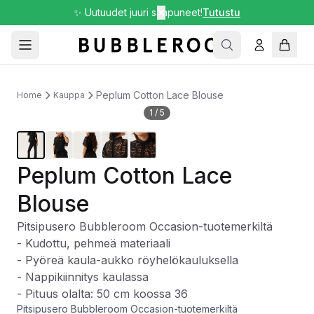
✨ Uutuudet juuri saapuneet!
✕
Tutustu
Peplum Cotton Lace Blouse
Home
Kauppa
1
/
5
Peplum Cotton Lace
Blouse
Pitsipusero Bubbleroom Occasion-tuotemerkiltä
- Kudottu, pehmeä materiaali
- Pyöreä kaula-aukko röyhelökauluksella
- Nappikiinnitys kaulassa
- Pituus olalta: 50 cm koossa 36
Pitsipusero Bubbleroom Occasion-tuotemerkiltä