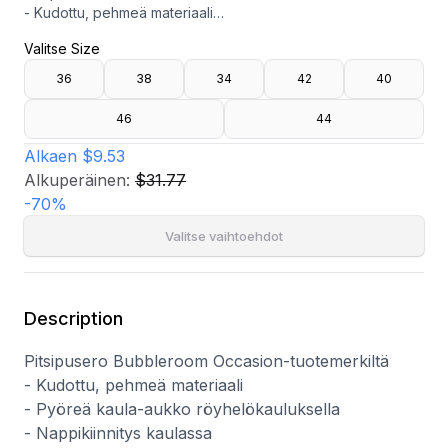
- Kudottu, pehmeä materiaali
- Pyöreä kaula-aukko röyhelökauluksella
Valitse Size
- Nappikiinnitys kaulassa
- Pituus olalta: 50 cm koossa 36
36
38
34
42
40
46
44
Alkaen
$9.53
Alkuperäinen:
$31.77
-
70
%
Valitse vaihtoehdot
Description
Pitsipusero Bubbleroom Occasion-tuotemerkiltä
- Kudottu, pehmeä materiaali
- Pyöreä kaula-aukko röyhelökauluksella
- Nappikiinnitys kaulassa